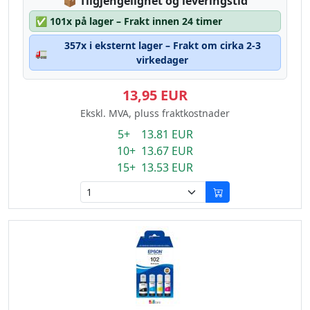
Lagerstatus:
📦
Tilgjengelighet og leveringstid
✅
101x på lager – Frakt innen 24 timer
357x i eksternt lager – Frakt om cirka 2-3
🚛
virkedager
13,95 EUR
Ekskl. MVA, pluss fraktkostnader
5+ 13.81 EUR
10+ 13.67 EUR
15+ 13.53 EUR