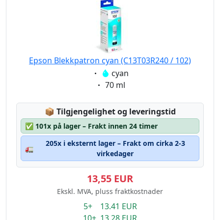
Epson Blekkpatron cyan (C13T03R240 / 102)
Eigenschaft:
cyan
Eigenschaft:
70 ml
Lagerstatus:
📦
Tilgjengelighet og leveringstid
✅
101x på lager – Frakt innen 24 timer
205x i eksternt lager – Frakt om cirka 2-3
🚛
virkedager
13,55 EUR
Ekskl. MVA, pluss fraktkostnader
5+ 13.41 EUR
10+ 13.28 EUR