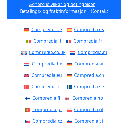
Generelle vilkår og betingelser
Betalings- og fraktinformasjon
Kontakt
Compredia.de
Compredia.es
Compredia.it
Compredia.fr
Compredia.co.uk
Compredia.nl
Compredia.be
Compredia.at
Compredia.eu
Compredia.ch
Compredia.dk
Compredia.se
Compredia.fi
Compredia.no
Compredia.pt
Compredia.pl
Compredia.cz
Compredia.si