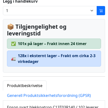
Legg i handlekurv
📦 Tilgjengelighet og
leveringstid
✅
101x på lager – Frakt innen 24 timer
128x i eksternt lager – Frakt om cirka 2-3
🚛
virkedager
Produktbeskrivelse
Generell Produktsikkerhetsforordning (GPSR)
Epson svart blekkpatron C13T03R140 / 102 leverer