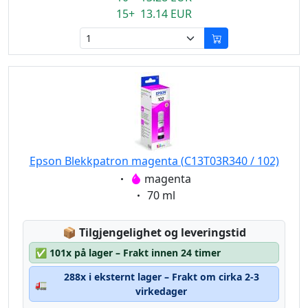
15+ 13.14 EUR
Epson Blekkpatron magenta (C13T03R340 / 102)
Eigenschaft:
magenta
Eigenschaft:
70 ml
Lagerstatus:
📦
Tilgjengelighet og leveringstid
✅
101x på lager – Frakt innen 24 timer
288x i eksternt lager – Frakt om cirka 2-3
🚛
virkedager