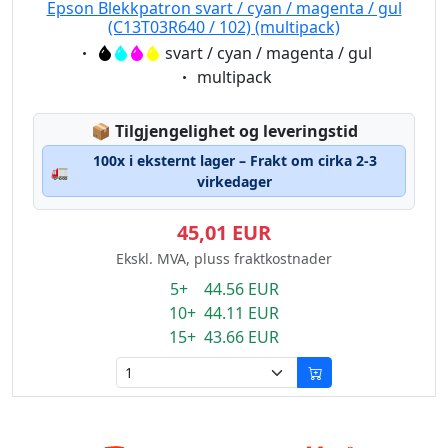
Epson Blekkpatron svart / cyan / magenta / gul
(C13T03R640 / 102) (multipack)
Eigenschaft:
svart / cyan / magenta / gul
Eigenschaft:
multipack
Lagerstatus:
📦
Tilgjengelighet og leveringstid
100x i eksternt lager – Frakt om cirka 2-3
🚛
virkedager
45,01 EUR
Ekskl. MVA, pluss fraktkostnader
5+ 44.56 EUR
10+ 44.11 EUR
15+ 43.66 EUR