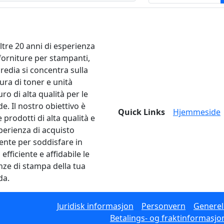
ltre 20 anni di esperienza
 forniture per stampanti,
edia si concentra sulla
ura di toner e unità
ro di alta qualità per le
e. Il nostro obiettivo è
Quick Links
Hjemmeside
e prodotti di alta qualità e
perienza di acquisto
lente per soddisfare in
fficiente e affidabile le
nze di stampa della tua
da.
Juridisk informasjon
Personvern
Generell
Betalings- og fraktinformasjo