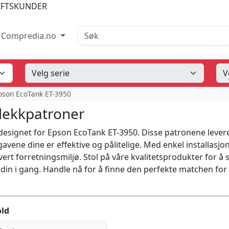
IFTSKUNDER
Søk
Compredia.no
pson EcoTank ET-3950
lekkpatroner
 designet for Epson EcoTank ET-3950. Disse patronene lever
avene dine er effektive og pålitelige. Med enkel installasjo
vert forretningsmiljø. Stol på våre kvalitetsprodukter for å 
din i gang. Handle nå for å finne den perfekte matchen for
ld