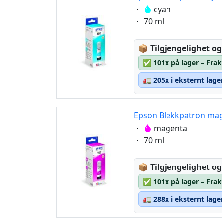
Eigenschaft:
cyan
Eigenschaft:
70 ml
Lagerstatus:
📦
Tilgjengelighet og
✅
101x på lager – Frak
🚛
205x i eksternt lage
Epson Blekkpatron mag
Eigenschaft:
magenta
Eigenschaft:
70 ml
Lagerstatus:
📦
Tilgjengelighet og
✅
101x på lager – Frak
🚛
288x i eksternt lage