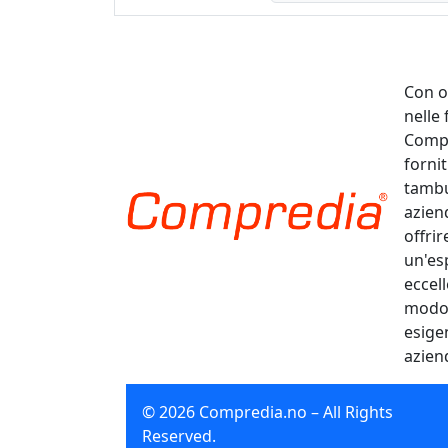
Con o
nelle
Compr
fornit
tambu
aziend
offrir
un'es
eccel
modo e
esige
azien
© 2026 Compredia.no – All Rights
Reserved.