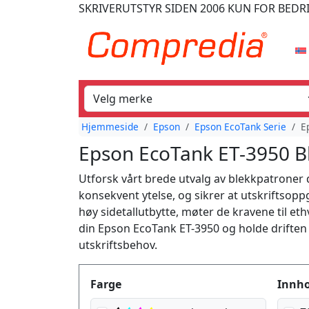
SKRIVERUTSTYR
SIDEN 2006
KUN FOR BEDR
Hjemmeside
Epson
Epson EcoTank Serie
E
Epson EcoTank ET-3950 B
Utforsk vårt brede utvalg av blekkpatroner
konsekvent ytelse, og sikrer at utskriftsoppg
høy sidetallutbytte, møter de kravene til eth
din Epson EcoTank ET-3950 og holde driften 
utskriftsbehov.
Produktfilter
Farge
Innho