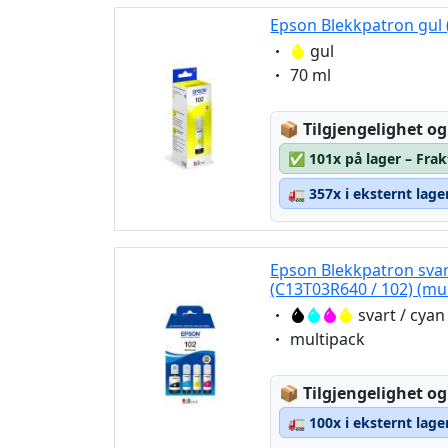
Epson Blekkpatron gul 
Eigenschaft:
gul
Eigenschaft:
70 ml
Lagerstatus:
📦
Tilgjengelighet og
✅
101x på lager – Frak
🚛
357x i eksternt lage
Epson Blekkpatron svart
(C13T03R640 / 102) (mu
Eigenschaft:
svart / cyan
Eigenschaft:
multipack
Lagerstatus:
📦
Tilgjengelighet og
🚛
100x i eksternt lage