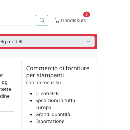
0
Søk
Handlekurv
Commercio di forniture
per stampanti
er
n og
con un focus su
støtte
Clienti B2B
 dine
Spedizioni in tutta
Europa
Grandi quantità
Esportazione