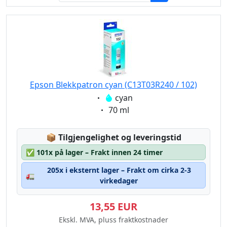
Epson Blekkpatron cyan (C13T03R240 / 102)
Eigenschaft:
cyan
Eigenschaft:
70 ml
Lagerstatus:
📦
Tilgjengelighet og leveringstid
✅
101x på lager – Frakt innen 24 timer
205x i eksternt lager – Frakt om cirka 2-3
🚛
virkedager
13,55 EUR
Ekskl. MVA, pluss fraktkostnader