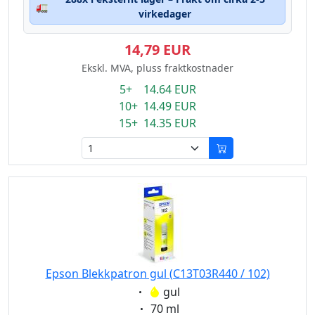
🚛
virkedager
14,79 EUR
Ekskl. MVA, pluss fraktkostnader
5+ 14.64 EUR
10+ 14.49 EUR
15+ 14.35 EUR
Epson Blekkpatron gul (C13T03R440 / 102)
Eigenschaft:
gul
Eigenschaft:
70 ml