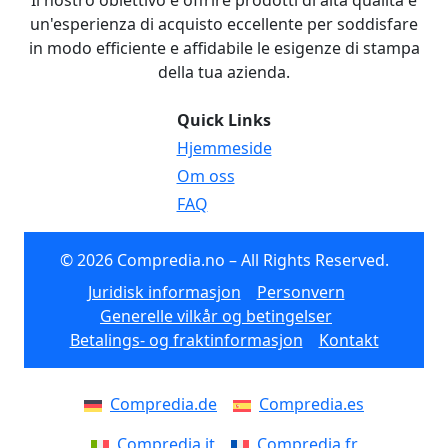
Il nostro obiettivo è offrire prodotti di alta qualità e
un'esperienza di acquisto eccellente per soddisfare
in modo efficiente e affidabile le esigenze di stampa
della tua azienda.
Quick Links
Hjemmeside
Om oss
FAQ
© 2026 Compredia.no – All Rights Reserved.
Juridisk informasjon
Personvern
Generelle vilkår og betingelser
Betalings- og fraktinformasjon
Kontakt
Compredia.de
Compredia.es
Compredia.it
Compredia.fr