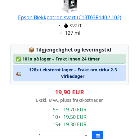
Epson Blekkpatron svart (C13T03R140 / 102)
Eigenschaft:
svart
Eigenschaft:
127 ml
Lagerstatus:
📦
Tilgjengelighet og leveringstid
✅
101x på lager – Frakt innen 24 timer
128x i eksternt lager – Frakt om cirka 2-3
🚛
virkedager
19,90 EUR
Ekskl. MVA, pluss fraktkostnader
5+ 19.70 EUR
10+ 19.50 EUR
15+ 19.30 EUR