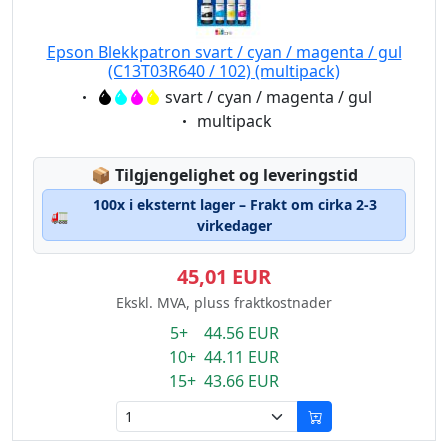
Epson Blekkpatron svart / cyan / magenta / gul
(C13T03R640 / 102) (multipack)
Eigenschaft:
svart / cyan / magenta / gul
Eigenschaft:
multipack
Lagerstatus:
📦
Tilgjengelighet og leveringstid
100x i eksternt lager – Frakt om cirka 2-3
🚛
virkedager
45,01 EUR
Ekskl. MVA, pluss fraktkostnader
5+ 44.56 EUR
10+ 44.11 EUR
15+ 43.66 EUR