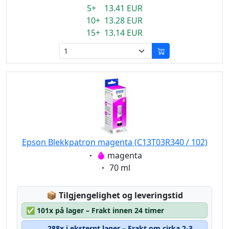
5+ 13.41 EUR
10+ 13.28 EUR
15+ 13.14 EUR
Epson Blekkpatron magenta (C13T03R340 / 102)
Eigenschaft:
magenta
Eigenschaft:
70 ml
Lagerstatus:
📦
Tilgjengelighet og leveringstid
✅
101x på lager – Frakt innen 24 timer
288x i eksternt lager – Frakt om cirka 2-3