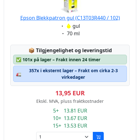
Epson Blekkpatron gul (C13T03R440 / 102)
Eigenschaft:
gul
Eigenschaft:
70 ml
Lagerstatus:
📦
Tilgjengelighet og leveringstid
✅
101x på lager – Frakt innen 24 timer
357x i eksternt lager – Frakt om cirka 2-3
🚛
virkedager
13,95 EUR
Ekskl. MVA, pluss fraktkostnader
5+ 13.81 EUR
10+ 13.67 EUR
15+ 13.53 EUR