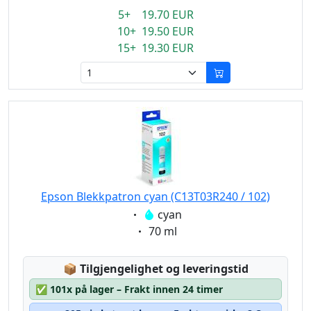
5+ 19.70 EUR
10+ 19.50 EUR
15+ 19.30 EUR
Epson Blekkpatron cyan (C13T03R240 / 102)
Eigenschaft:
cyan
Eigenschaft:
70 ml
Lagerstatus:
📦
Tilgjengelighet og leveringstid
✅
101x på lager – Frakt innen 24 timer