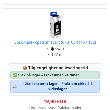
Epson Blekkpatron svart (C13T03R140 / 102)
Eigenschaft:
svart
Eigenschaft:
127 ml
Lagerstatus:
📦
Tilgjengelighet og leveringstid
✅
101x på lager – Frakt innen 24 timer
128x i eksternt lager – Frakt om cirka 2-3
🚛
virkedager
19,90 EUR
Ekskl. MVA, pluss fraktkostnader