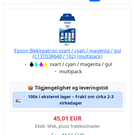
Epson Blekkpatron svart / cyan / magenta / gul
(C13T03R640 / 102) (multipack)
Eigenschaft:
svart / cyan / magenta / gul
Eigenschaft:
multipack
Lagerstatus:
📦
Tilgjengelighet og leveringstid
100x i eksternt lager – Frakt om cirka 2-3
🚛
virkedager
45,01 EUR
Ekskl. MVA, pluss fraktkostnader