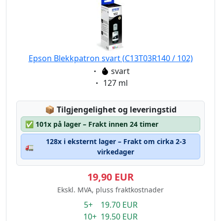
Epson Blekkpatron svart (C13T03R140 / 102)
Eigenschaft:
svart
Eigenschaft:
127 ml
Lagerstatus:
📦
Tilgjengelighet og leveringstid
✅
101x på lager – Frakt innen 24 timer
128x i eksternt lager – Frakt om cirka 2-3
🚛
virkedager
19,90 EUR
Ekskl. MVA, pluss fraktkostnader
5+ 19.70 EUR
10+ 19.50 EUR