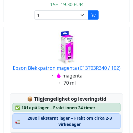
15+ 19.30 EUR
Epson Blekkpatron magenta (C13T03R340 / 102)
Eigenschaft:
magenta
Eigenschaft:
70 ml
Lagerstatus:
📦
Tilgjengelighet og leveringstid
✅
101x på lager – Frakt innen 24 timer
288x i eksternt lager – Frakt om cirka 2-3
🚛
virkedager