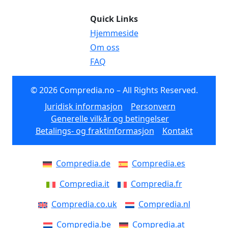
Quick Links
Hjemmeside
Om oss
FAQ
© 2026 Compredia.no – All Rights Reserved.
Juridisk informasjon
Personvern
Generelle vilkår og betingelser
Betalings- og fraktinformasjon
Kontakt
Compredia.de
Compredia.es
Compredia.it
Compredia.fr
Compredia.co.uk
Compredia.nl
Compredia.be
Compredia.at