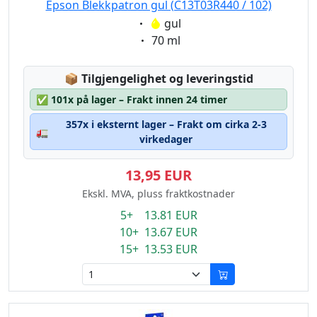
Epson Blekkpatron gul (C13T03R440 / 102)
Eigenschaft:
gul
Eigenschaft:
70 ml
Lagerstatus:
📦
Tilgjengelighet og leveringstid
✅
101x på lager – Frakt innen 24 timer
357x i eksternt lager – Frakt om cirka 2-3
🚛
virkedager
13,95 EUR
Ekskl. MVA, pluss fraktkostnader
5+ 13.81 EUR
10+ 13.67 EUR
15+ 13.53 EUR