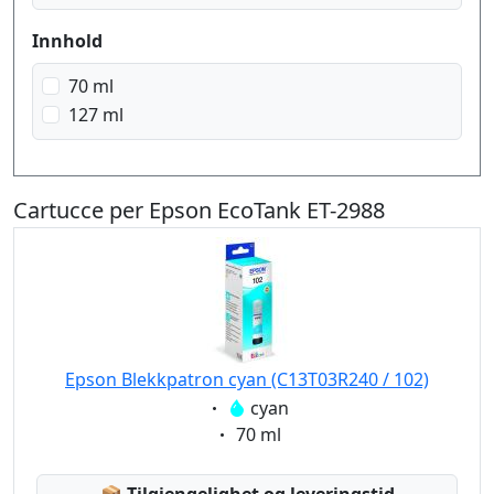
Innhold
70 ml
127 ml
Cartucce per Epson EcoTank ET-2988
Epson Blekkpatron cyan (C13T03R240 / 102)
Eigenschaft:
cyan
Eigenschaft:
70 ml
Lagerstatus: