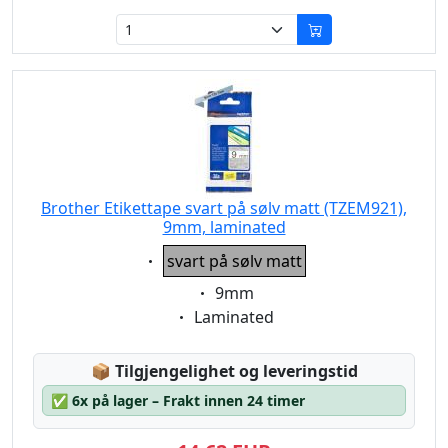
Brother Etikettape svart på sølv matt (TZEM921),
9mm, laminated
Eigenschaft:
svart på sølv matt
Eigenschaft:
9mm
Eigenschaft:
Laminated
Lagerstatus:
📦
Tilgjengelighet og leveringstid
✅
6x på lager – Frakt innen 24 timer