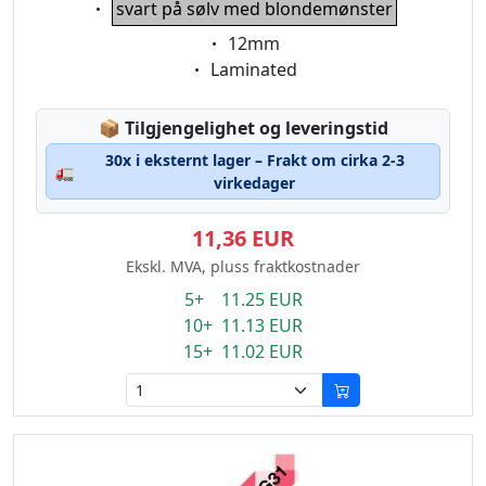
svart på sølv med blondemønster
Eigenschaft:
12mm
Eigenschaft:
Laminated
Lagerstatus:
📦
Tilgjengelighet og leveringstid
30x i eksternt lager – Frakt om cirka 2-3
🚛
virkedager
11,36 EUR
Ekskl. MVA, pluss fraktkostnader
5+ 11.25 EUR
10+ 11.13 EUR
15+ 11.02 EUR