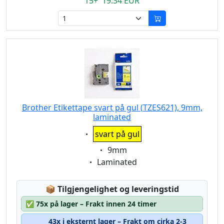
15+ 19.34 EUR
Brother Etikettape svart på gul (TZES621), 9mm,
laminated
Eigenschaft:
svart på gul
Eigenschaft:
9mm
Eigenschaft:
Laminated
Lagerstatus:
📦
Tilgjengelighet og leveringstid
✅
75x på lager – Frakt innen 24 timer
43x i eksternt lager – Frakt om cirka 2-3