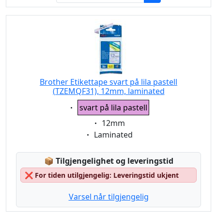
Brother Etikettape svart på lila pastell
(TZEMQF31), 12mm, laminated
Eigenschaft:
svart på lila pastell
Eigenschaft:
12mm
Eigenschaft:
Laminated
Lagerstatus:
📦
Tilgjengelighet og leveringstid
❌
For tiden utilgjengelig: Leveringstid ukjent
Varsel når tilgjengelig