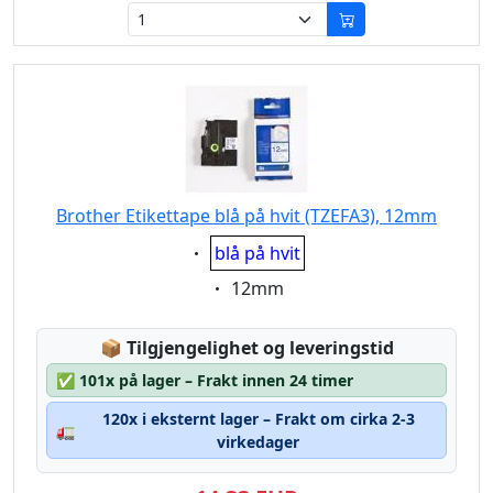
Brother Etikettape blå på hvit (TZEFA3), 12mm
Eigenschaft:
blå på hvit
Eigenschaft:
12mm
Lagerstatus:
📦
Tilgjengelighet og leveringstid
✅
101x på lager – Frakt innen 24 timer
120x i eksternt lager – Frakt om cirka 2-3
🚛
virkedager