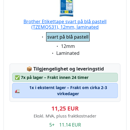
Brother Etikettape svart på blå pastell
(TZEMQ531), 12mm, laminated
Eigenschaft:
svart på blå pastell
Eigenschaft:
12mm
Eigenschaft:
Laminated
Lagerstatus:
📦
Tilgjengelighet og leveringstid
✅
7x på lager – Frakt innen 24 timer
1x i eksternt lager – Frakt om cirka 2-3
🚛
virkedager
11,25 EUR
Ekskl. MVA, pluss fraktkostnader
5+ 11.14 EUR