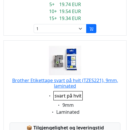
5+ 19.74 EUR
10+ 19.54 EUR
15+ 19.34 EUR
Brother Etikettape svart på hvit (TZES221), 9mm,
laminated
Eigenschaft:
svart på hvit
Eigenschaft:
9mm
Eigenschaft:
Laminated
Lagerstatus:
📦
Tilgjengelighet og leveringstid