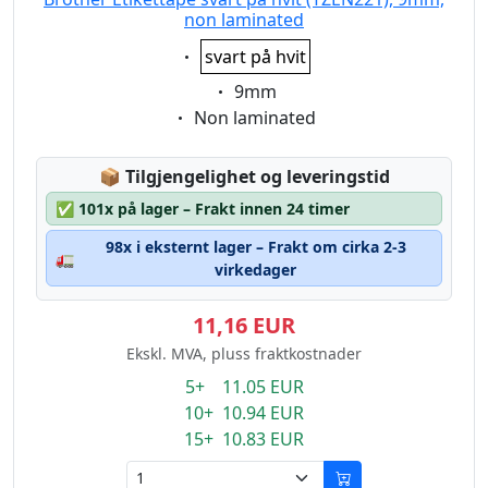
non laminated
Eigenschaft:
svart på hvit
Eigenschaft:
9mm
Eigenschaft:
Non laminated
Lagerstatus:
📦
Tilgjengelighet og leveringstid
✅
101x på lager – Frakt innen 24 timer
98x i eksternt lager – Frakt om cirka 2-3
🚛
virkedager
11,16 EUR
Ekskl. MVA, pluss fraktkostnader
5+ 11.05 EUR
10+ 10.94 EUR
15+ 10.83 EUR