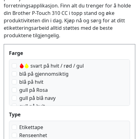
forretningsapplikasjon. Finn alt du trenger for å holde
din Brother P-Touch 310 CC i topp stand og øke
produktiviteten din i dag. Kjøp nå og sørg for at ditt
etiketteringsarbeid alltid støttes med de beste
produktene tilgjengelig.
Produktfilter
Farge
svart på hvit / rød / gul
blå på gjennomsiktig
blå på hvit
gull på Rosa
gull på blå navy
gull på hvit
gull på rød wein
Type
hvit på blå
Etikettape
hvit på gjennomsiktig
Renseenhet
hvit på svart