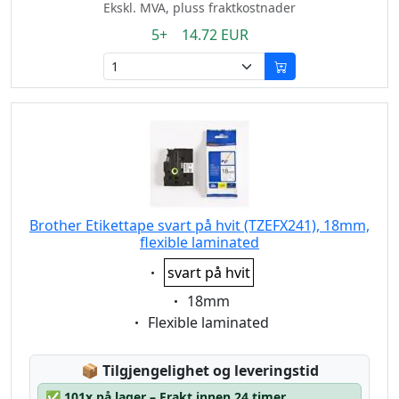
Ekskl. MVA, pluss fraktkostnader
5+ 14.72 EUR
Brother Etikettape svart på hvit (TZEFX241), 18mm,
flexible laminated
Eigenschaft:
svart på hvit
Eigenschaft:
18mm
Eigenschaft:
Flexible laminated
Lagerstatus:
📦
Tilgjengelighet og leveringstid
✅
101x på lager – Frakt innen 24 timer