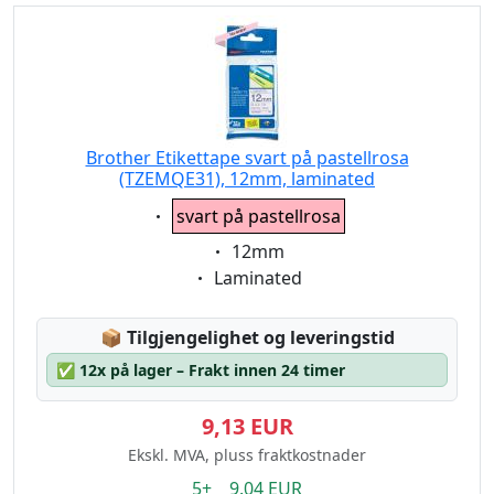
Brother Etikettape svart på pastellrosa
(TZEMQE31), 12mm, laminated
Eigenschaft:
svart på pastellrosa
Eigenschaft:
12mm
Eigenschaft:
Laminated
Lagerstatus:
📦
Tilgjengelighet og leveringstid
✅
12x på lager – Frakt innen 24 timer
9,13 EUR
Ekskl. MVA, pluss fraktkostnader
5+ 9.04 EUR