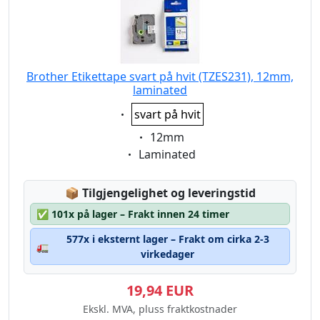
Brother Etikettape svart på hvit (TZES231), 12mm,
laminated
Eigenschaft:
svart på hvit
Eigenschaft:
12mm
Eigenschaft:
Laminated
Lagerstatus:
📦
Tilgjengelighet og leveringstid
✅
101x på lager – Frakt innen 24 timer
577x i eksternt lager – Frakt om cirka 2-3
🚛
virkedager
19,94 EUR
Ekskl. MVA, pluss fraktkostnader