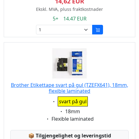
14,62 EUR
Ekskl. MVA, pluss fraktkostnader
5+ 14.47 EUR
Brother Etikettape svart på gul (TZEFX641), 18mm,
flexible laminated
Eigenschaft:
svart på gul
Eigenschaft:
18mm
Eigenschaft:
Flexible laminated
Lagerstatus:
📦
Tilgjengelighet og leveringstid