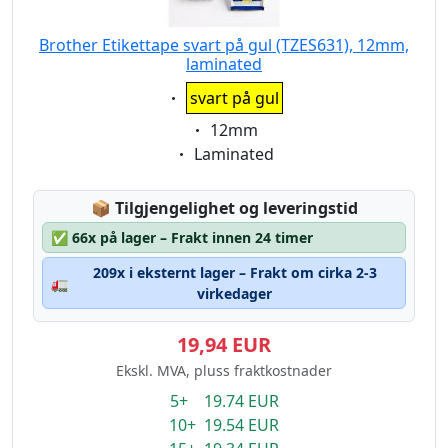
Brother Etikettape svart på gul (TZES631), 12mm,
laminated
Eigenschaft:
svart på gul
Eigenschaft:
12mm
Eigenschaft:
Laminated
Lagerstatus:
📦
Tilgjengelighet og leveringstid
✅
66x på lager – Frakt innen 24 timer
209x i eksternt lager – Frakt om cirka 2-3
🚛
virkedager
19,94 EUR
Ekskl. MVA, pluss fraktkostnader
5+ 19.74 EUR
10+ 19.54 EUR