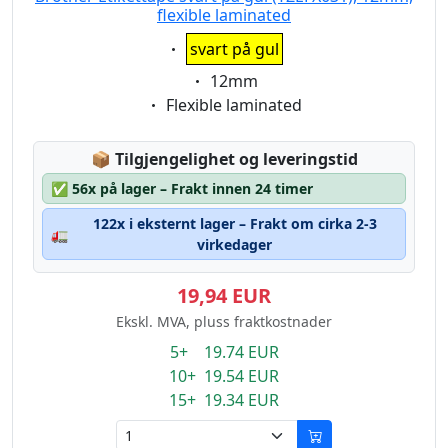
flexible laminated
Eigenschaft:
svart på gul
Eigenschaft:
12mm
Eigenschaft:
Flexible laminated
Lagerstatus:
📦
Tilgjengelighet og leveringstid
✅
56x på lager – Frakt innen 24 timer
122x i eksternt lager – Frakt om cirka 2-3
🚛
virkedager
19,94 EUR
Ekskl. MVA, pluss fraktkostnader
5+ 19.74 EUR
10+ 19.54 EUR
15+ 19.34 EUR