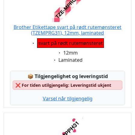
Brother Etikettape svart på rødt rutemønsteret
(TZEMPRG31), 12mm, laminated
Eigenschaft:
svart på rødt rutemønsteret
Eigenschaft:
12mm
Eigenschaft:
Laminated
Lagerstatus:
📦
Tilgjengelighet og leveringstid
❌
For tiden utilgjengelig: Leveringstid ukjent
Varsel når tilgjengelig