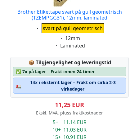
Brother Etikettape svart på gull geometrisch
(TZEMPGG31), 12mm, laminated
Eigenschaft:
svart på gull geometrisch
Eigenschaft:
12mm
Eigenschaft:
Laminated
Lagerstatus:
📦
Tilgjengelighet og leveringstid
✅
7x på lager – Frakt innen 24 timer
14x i eksternt lager – Frakt om cirka 2-3
🚛
virkedager
11,25 EUR
Ekskl. MVA, pluss fraktkostnader
5+ 11.14 EUR
10+ 11.03 EUR
15+ 10.91 EUR