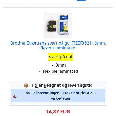
Brother Etikettape svart på gul (TZEFX621), 9mm,
flexible laminated
Eigenschaft:
svart på gul
Eigenschaft:
9mm
Eigenschaft:
Flexible laminated
Lagerstatus:
📦
Tilgjengelighet og leveringstid
5x i eksternt lager – Frakt om cirka 2-3
🚛
virkedager
14,87 EUR