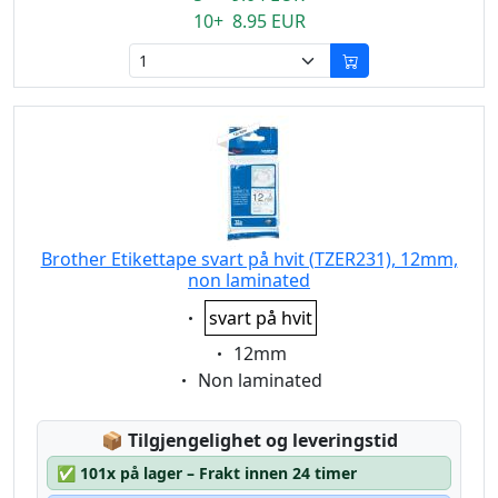
10+ 8.95 EUR
Brother Etikettape svart på hvit (TZER231), 12mm,
non laminated
Eigenschaft:
svart på hvit
Eigenschaft:
12mm
Eigenschaft:
Non laminated
Lagerstatus:
📦
Tilgjengelighet og leveringstid
✅
101x på lager – Frakt innen 24 timer