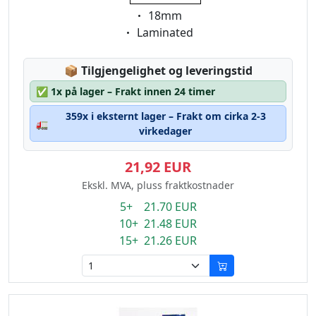
Eigenschaft:
18mm
Eigenschaft:
Laminated
Lagerstatus:
📦
Tilgjengelighet og leveringstid
✅
1x på lager – Frakt innen 24 timer
359x i eksternt lager – Frakt om cirka 2-3
🚛
virkedager
21,92 EUR
Ekskl. MVA, pluss fraktkostnader
5+ 21.70 EUR
10+ 21.48 EUR
15+ 21.26 EUR