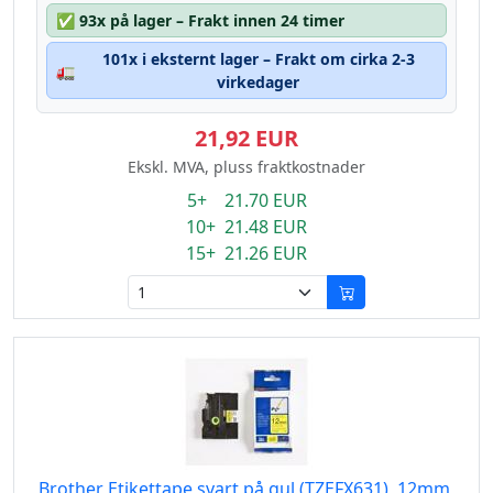
✅
93x på lager – Frakt innen 24 timer
101x i eksternt lager – Frakt om cirka 2-3
🚛
virkedager
21,92 EUR
Ekskl. MVA, pluss fraktkostnader
5+ 21.70 EUR
10+ 21.48 EUR
15+ 21.26 EUR
Brother Etikettape svart på gul (TZEFX631), 12mm,