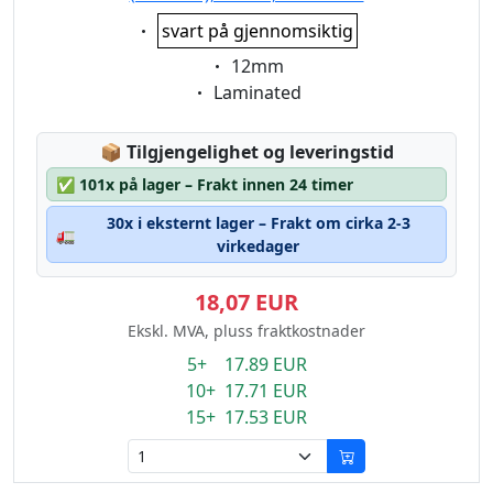
Eigenschaft:
svart på gjennomsiktig
Eigenschaft:
12mm
Eigenschaft:
Laminated
Lagerstatus:
📦
Tilgjengelighet og leveringstid
✅
101x på lager – Frakt innen 24 timer
30x i eksternt lager – Frakt om cirka 2-3
🚛
virkedager
18,07 EUR
Ekskl. MVA, pluss fraktkostnader
5+ 17.89 EUR
10+ 17.71 EUR
15+ 17.53 EUR