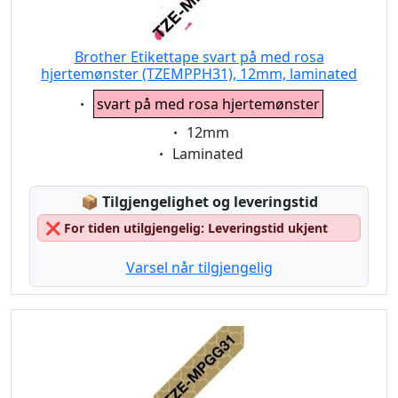
Brother Etikettape svart på med rosa
hjertemønster (TZEMPPH31), 12mm, laminated
Eigenschaft:
svart på med rosa hjertemønster
Eigenschaft:
12mm
Eigenschaft:
Laminated
Lagerstatus:
📦
Tilgjengelighet og leveringstid
❌
For tiden utilgjengelig: Leveringstid ukjent
Varsel når tilgjengelig