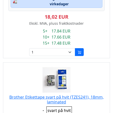
🚛
virkedager
18,02 EUR
Ekskl. MVA, pluss fraktkostnader
5+ 17.84 EUR
10+ 17.66 EUR
15+ 17.48 EUR
Brother Etikettape svart på hvit (TZES241), 18mm,
laminated
Eigenschaft:
svart på hvit