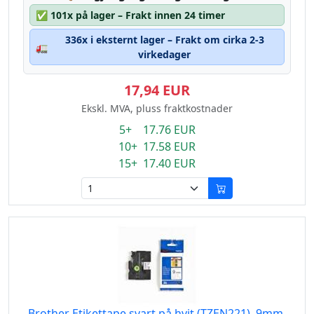
✅
101x på lager – Frakt innen 24 timer
336x i eksternt lager – Frakt om cirka 2-3
🚛
virkedager
17,94 EUR
Ekskl. MVA, pluss fraktkostnader
5+ 17.76 EUR
10+ 17.58 EUR
15+ 17.40 EUR
Brother Etikettape svart på hvit (TZEN221), 9mm,