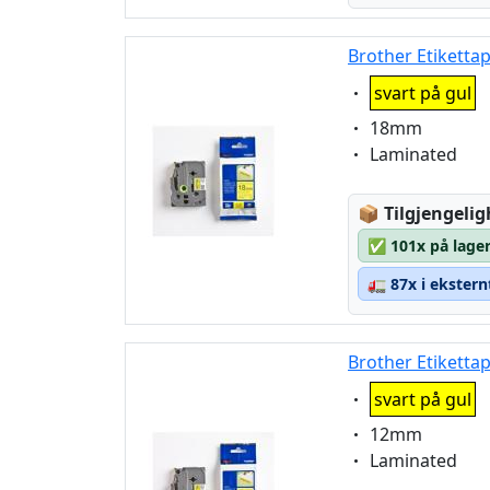
Brother Etiketta
Eigenschaft:
svart på gul
Eigenschaft:
18mm
Eigenschaft:
Laminated
Lagerstatus
📦
Tilgjengelig
✅
101x på lager
🚛
87x i ekstern
Brother Etiketta
Eigenschaft:
svart på gul
Eigenschaft:
12mm
Eigenschaft:
Laminated