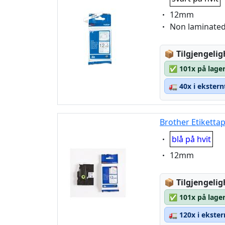
Eigenschaft:
12mm
Eigenschaft:
Non laminate
Lagerstatus
📦
Tilgjengelig
✅
101x på lager
🚛
40x i ekstern
Brother Etiketta
Eigenschaft:
blå på hvit
Eigenschaft:
12mm
Lagerstatus
📦
Tilgjengelig
✅
101x på lager
🚛
120x i ekster