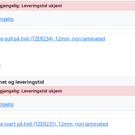
lgjengelig: Leveringstid ukjent
engelig
pe gull på hvit (TZER234), 12mm, non laminated
d
:
het og leveringstid
lgjengelig: Leveringstid ukjent
engelig
pe svart på hvit (TZER231), 12mm, non laminated