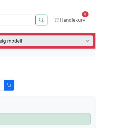
0
Søk
Handlekurv