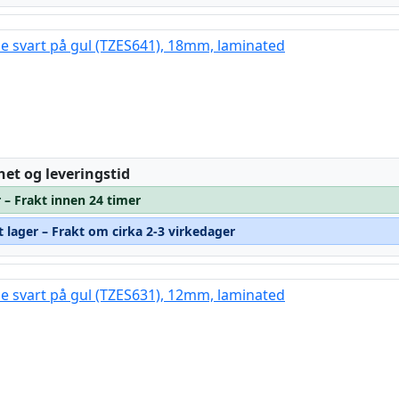
pe svart på gul (TZES641), 18mm, laminated
:
het og leveringstid
 – Frakt innen 24 timer
t lager – Frakt om cirka 2-3 virkedager
pe svart på gul (TZES631), 12mm, laminated