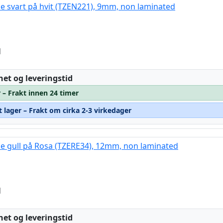
pe svart på hvit (TZEN221), 9mm, non laminated
d
:
het og leveringstid
 – Frakt innen 24 timer
t lager – Frakt om cirka 2-3 virkedager
pe gull på Rosa (TZERE34), 12mm, non laminated
d
:
het og leveringstid