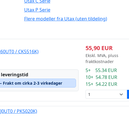
Utax C Serie
Utax P Serie
Flere modeller fra Utax (uten tildeling)
55,90 EUR
Z60UT0 / CK5516K)
Ekskl. MVA, pluss
fraktkostnader
5+ 55.34 EUR
 leveringstid
10+ 54.78 EUR
 – Frakt om cirka 2-3 virkedager
15+ 54.22 EUR
YJ0UT0 / PK5020K)