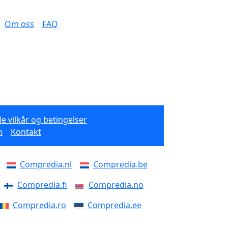
Om oss
FAQ
e vilkår og betingelser
n
Kontakt
Compredia.nl
Compredia.be
Compredia.fi
Compredia.no
Compredia.ro
Compredia.ee