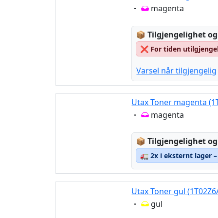
Eigenschaft:
magenta
Lagerstatus:
📦
Tilgjengelighet og
❌
For tiden utilgjenge
Varsel når tilgjengelig
Utax Toner magenta (1
Eigenschaft:
magenta
Lagerstatus:
📦
Tilgjengelighet og
🚛
2x i eksternt lager 
Utax Toner gul (1T02Z6
Eigenschaft:
gul