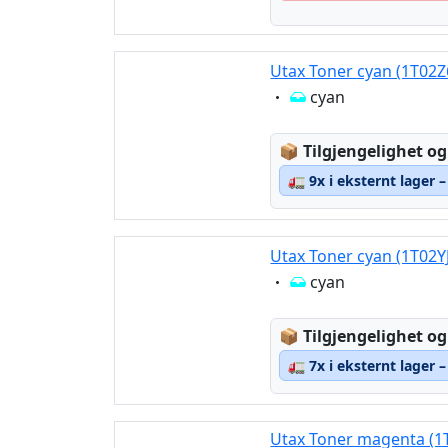
Utax Toner cyan (1T02
Eigenschaft:
cyan
Lagerstatus:
📦
Tilgjengelighet og
🚛
9x i eksternt lager 
Utax Toner cyan (1T02Y
Eigenschaft:
cyan
Lagerstatus:
📦
Tilgjengelighet og
🚛
7x i eksternt lager 
Utax Toner magenta (