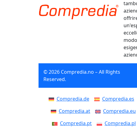
tambu
aziend
offrir
un'es
eccel
modo e
esige
azien
© 2026 Compredia.no – All Rights
Reserved.
Compredia.de
Compredia.es
Compredia.at
Compredia.eu
Compredia.pt
Compredia.pl