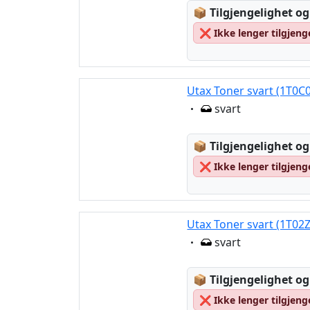
Lagerstatus:
📦
Tilgjengelighet og
❌
Ikke lenger tilgjeng
Utax Toner svart (1T0C
Eigenschaft:
svart
Lagerstatus:
📦
Tilgjengelighet og
❌
Ikke lenger tilgjeng
Utax Toner svart (1T02
Eigenschaft:
svart
Lagerstatus:
📦
Tilgjengelighet og
❌
Ikke lenger tilgjeng