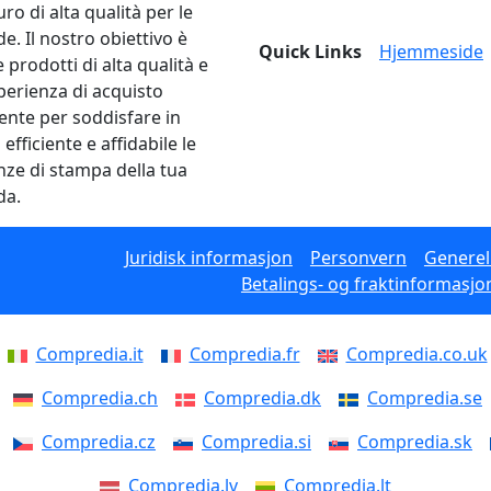
ro di alta qualità per le
e. Il nostro obiettivo è
Quick Links
Hjemmeside
e prodotti di alta qualità e
perienza di acquisto
lente per soddisfare in
fficiente e affidabile le
nze di stampa della tua
da.
Juridisk informasjon
Personvern
Generell
Betalings- og fraktinformasjo
Compredia.it
Compredia.fr
Compredia.co.uk
Compredia.ch
Compredia.dk
Compredia.se
Compredia.cz
Compredia.si
Compredia.sk
Compredia.lv
Compredia.lt