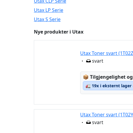
Utax CLP Serie
Utax LP Serie
Utax S Serie
Nye produkter i Utax
Utax Toner svart (1T02
Eigenschaft:
svart
Lagerstatus:
📦
Tilgjengelighet og
🚛
19x i eksternt lager
Utax Toner svart (1T02
Eigenschaft:
svart