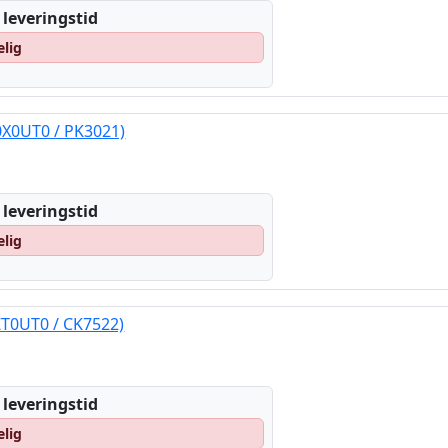
 leveringstid
elig
0X0UT0 / PK3021)
 leveringstid
elig
ZT0UT0 / CK7522)
 leveringstid
elig