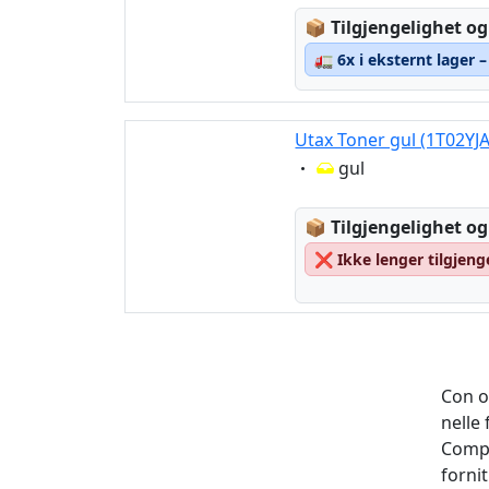
Lagerstatus:
📦
Tilgjengelighet og
🚛
6x i eksternt lager 
Utax Toner gul (1T02YJ
Eigenschaft:
gul
Lagerstatus:
📦
Tilgjengelighet og
❌
Ikke lenger tilgjeng
Con o
nelle
Compr
fornit