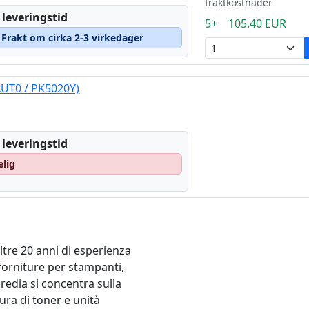
fraktkostnader
 leveringstid
5+ 105.40 EUR
– Frakt om cirka 2-3 virkedager
AUT0 / PK5020Y)
 leveringstid
elig
ltre 20 anni di esperienza
 forniture per stampanti,
edia si concentra sulla
ura di toner e unità