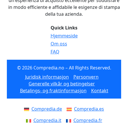
un'esperienza di acquisto eccellente per soddisfare
in modo efficiente e affidabile le esigenze di stampa
della tua azienda.
Quick Links
Hjemmeside
Om oss
FAQ
© 2026 Compredia.no – All Rights Reserved.
Juridisk informasjon
Personvern
Generelle vilkår og betingelser
Betalings- og fraktinformasjon
Kontakt
Compredia.de
Compredia.es
Compredia.it
Compredia.fr