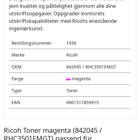
jevn kvalitet og pålitelighet gjennom alle dine
utskriftsoppgaver. Oppgrader kontorets
utskriftskapabiliteter med Ricohs enestående
ingeniørkunst.
Bestillingsnummer
1939
Merke
Ricoh
OEM
842045 / RHC3501EMGT
Farge
magenta
Type
Toner
EAN
4961311859915
Ricoh Toner magenta (842045 /
RHC3501EMGT) passend für