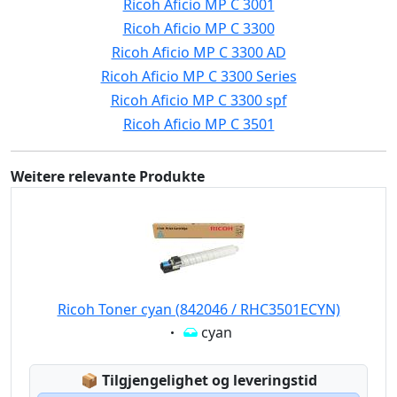
Ricoh Aficio MP C 3001
Ricoh Aficio MP C 3300
Ricoh Aficio MP C 3300 AD
Ricoh Aficio MP C 3300 Series
Ricoh Aficio MP C 3300 spf
Ricoh Aficio MP C 3501
Weitere relevante Produkte
Ricoh Toner cyan (842046 / RHC3501ECYN)
Eigenschaft:
cyan
Lagerstatus:
📦
Tilgjengelighet og leveringstid