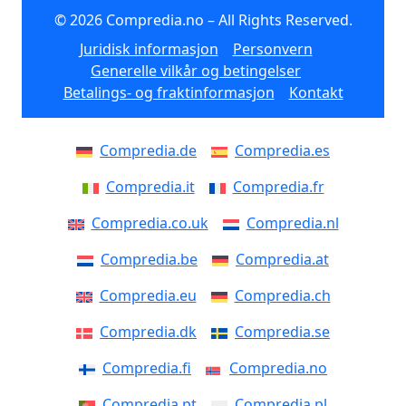
© 2026 Compredia.no – All Rights Reserved.
Juridisk informasjon
Personvern
Generelle vilkår og betingelser
Betalings- og fraktinformasjon
Kontakt
Compredia.de
Compredia.es
Compredia.it
Compredia.fr
Compredia.co.uk
Compredia.nl
Compredia.be
Compredia.at
Compredia.eu
Compredia.ch
Compredia.dk
Compredia.se
Compredia.fi
Compredia.no
Compredia.pt
Compredia.pl