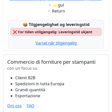
Eigenschaft:
gul
Eigenschaft:
Return
Lagerstatus:
📦
Tilgjengelighet og leveringstid
❌
For tiden utilgjengelig: Leveringstid ukjent
Varsel når tilgjengelig
Commercio di forniture per stampanti
con un focus su
Clienti B2B
Spedizioni in tutta Europa
Grandi quantità
Esportazione
Om oss
FAQ