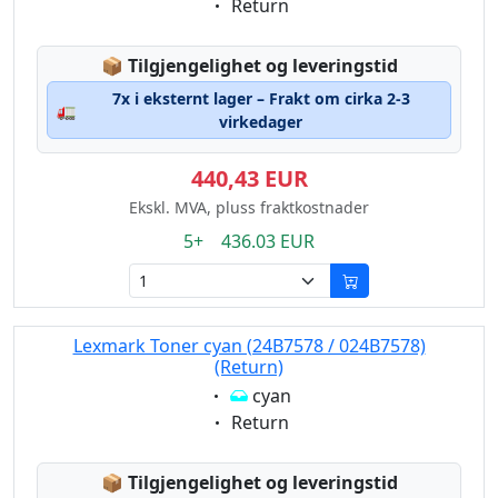
Eigenschaft:
Return
Lagerstatus:
📦
Tilgjengelighet og leveringstid
7x i eksternt lager – Frakt om cirka 2-3
🚛
virkedager
440,43 EUR
Ekskl. MVA, pluss fraktkostnader
5+ 436.03 EUR
Lexmark Toner cyan (24B7578 / 024B7578)
(Return)
Eigenschaft:
cyan
Eigenschaft:
Return
Lagerstatus:
📦
Tilgjengelighet og leveringstid