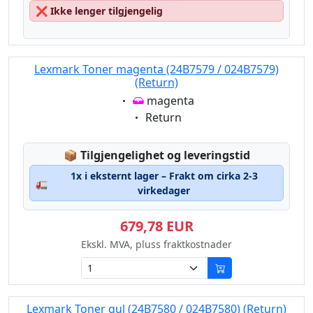
❌
Ikke lenger tilgjengelig
Lexmark Toner magenta (24B7579 / 024B7579)
(Return)
Eigenschaft:
magenta
Eigenschaft:
Return
Lagerstatus:
📦
Tilgjengelighet og leveringstid
1x i eksternt lager – Frakt om cirka 2-3
🚛
virkedager
679,78 EUR
Ekskl. MVA, pluss fraktkostnader
Lexmark Toner gul (24B7580 / 024B7580) (Return)