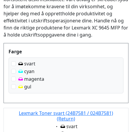
for å imøtekomme kravene til din virksomhet, og
hjelper deg med å opprettholde produktivitet og
effektivitet i utskriftsoperasjonene dine. Handle nå og
finn de riktige produktene for Lexmark XC 9645 MFP for
å holde utskriftsoppgavene dine i gang.
Produktfilter
Farge
svart
cyan
magenta
gul
Lexmark Toner svart (24B7581 / 024B7581)
(Return)
Eigenschaft:
svart