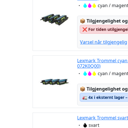
Eigenschaft:
cyan / magent
Lagerstatus:
📦
Tilgjengelighet og
❌
For tiden utilgjenge
Varsel når tilgjengelig
Lexmark Trommel cyan 
072K0Q00)
Eigenschaft:
cyan / magent
Lagerstatus:
📦
Tilgjengelighet og
🚛
4x i eksternt lager 
Lexmark Trommel svart
Eigenschaft:
svart