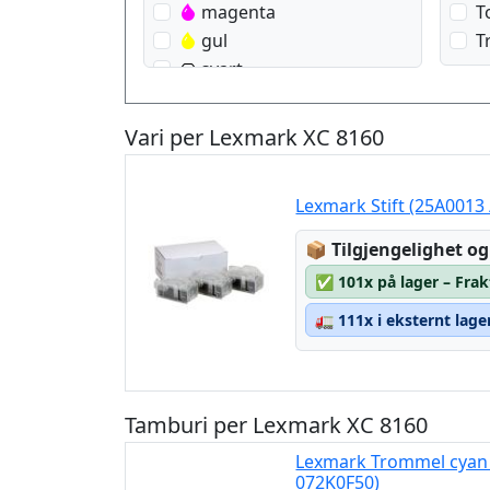
magenta
T
gul
T
svart
Vari per Lexmark XC 8160
Lexmark Stift (25A0013
Lagerstatus:
📦
Tilgjengelighet og
✅
101x på lager – Frak
🚛
111x i eksternt lage
Tamburi per Lexmark XC 8160
Lexmark Trommel cyan /
072K0F50)