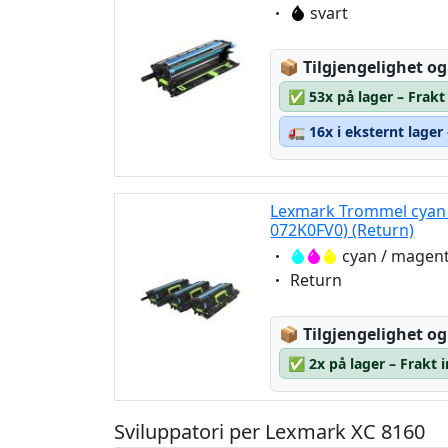
Eigenschaft:
svart
Lagerstatus:
📦
Tilgjengelighet og
✅
53x på lager – Frakt
🚛
16x i eksternt lager
Lexmark Trommel cyan /
072K0FV0) (Return)
Eigenschaft:
cyan / magent
Eigenschaft:
Return
Lagerstatus:
📦
Tilgjengelighet og
✅
2x på lager – Frakt 
Sviluppatori per Lexmark XC 8160