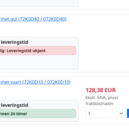
nhet gul (72K0D40 / 072K0D40)
 leveringstid
lig: Leveringstid ukjent
nhet svart (72K0D10 / 072K0D10)
128,38 EUR
Ekskl. MVA, pluss
fraktkostnader
 leveringstid
innen 24 timer