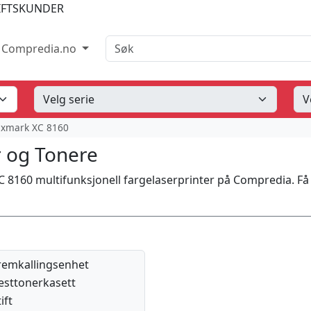
IFTSKUNDER
Søk
Compredia.no
exmark XC 8160
 og Tonere
C 8160 multifunksjonell fargelaserprinter på Compredia. Få
remkallingsenhet
esttonerkasett
ift