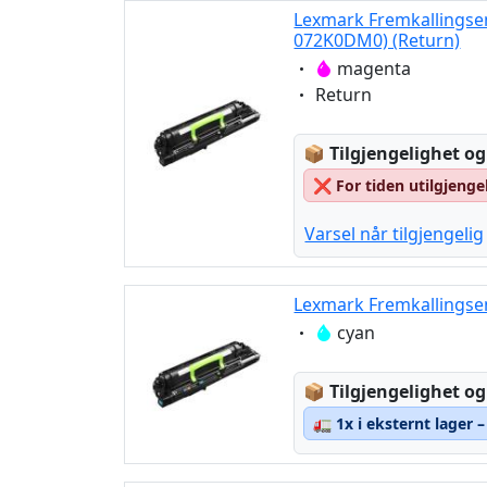
Lexmark Fremkallings
072K0DM0) (Return)
Eigenschaft:
magenta
Eigenschaft:
Return
Lagerstatus:
📦
Tilgjengelighet og
❌
For tiden utilgjenge
Varsel når tilgjengelig
Lexmark Fremkallingse
Eigenschaft:
cyan
Lagerstatus:
📦
Tilgjengelighet og
🚛
1x i eksternt lager 