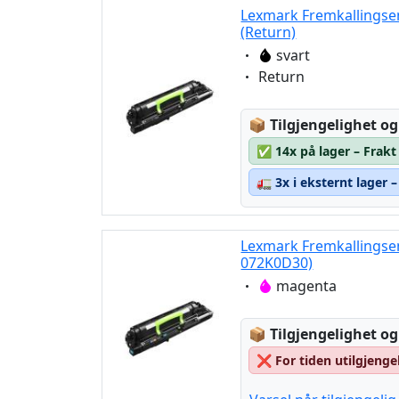
Lexmark Fremkallingse
(Return)
Eigenschaft:
svart
Eigenschaft:
Return
Lagerstatus:
📦
Tilgjengelighet og
✅
14x på lager – Frakt
🚛
3x i eksternt lager 
Lexmark Fremkallingse
072K0D30)
Eigenschaft:
magenta
Lagerstatus:
📦
Tilgjengelighet og
❌
For tiden utilgjenge