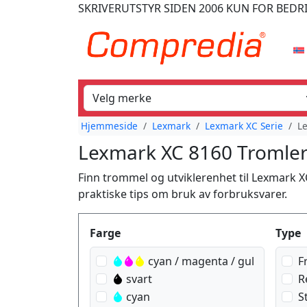
SKRIVERUTSTYR
SIDEN 2006
KUN FOR BEDR
Hjemmeside
Lexmark
Lexmark XC Serie
L
Lexmark XC 8160 Tromler
Finn trommel og utviklerenhet til Lexmark X
praktiske tips om bruk av forbruksvarer.
Produktfilter
Farge
Type
cyan / magenta / gul
F
svart
R
cyan
St