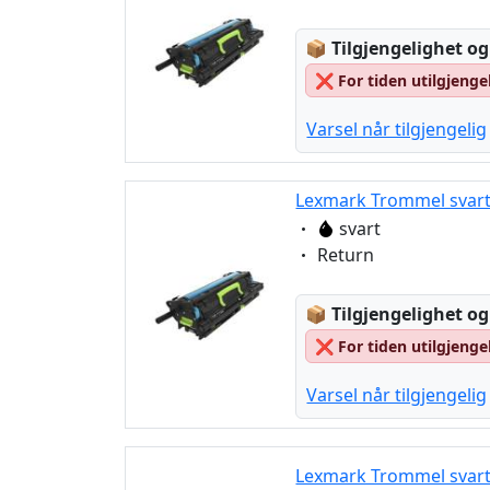
Lagerstatus:
📦
Tilgjengelighet og
❌
For tiden utilgjenge
Varsel når tilgjengelig
Lexmark Trommel svart 
Eigenschaft:
svart
Eigenschaft:
Return
Lagerstatus:
📦
Tilgjengelighet og
❌
For tiden utilgjenge
Varsel når tilgjengelig
Lexmark Trommel svart