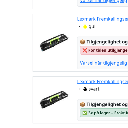
Varsel når tilgjengelig
Lexmark Fremkallingse
Eigenschaft:
gul
Lagerstatus:
📦
Tilgjengelighet og
❌
For tiden utilgjenge
Varsel når tilgjengelig
Lexmark Fremkallingse
Eigenschaft:
svart
Lagerstatus:
📦
Tilgjengelighet og
✅
3x på lager – Frakt 