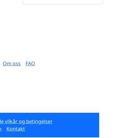
Om oss
FAQ
e vilkår og betingelser
n
Kontakt