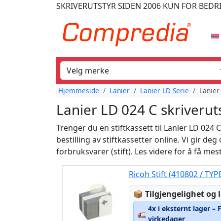
SKRIVERUTSTYR
SIDEN 2006
KUN FOR BEDR
Hjemmeside
Lanier
Lanier LD Serie
Lanier
Lanier LD 024 C skriverut
Trenger du en stiftkassett til Lanier LD 024
bestilling av stiftkassetter online. Vi gir d
forbruksvarer (stift). Les videre for å få me
Ricoh Stift (410802 / TYP
Lagerstatus:
📦
Tilgjengelighet og 
4x i eksternt lager – 
🚛
virkedager