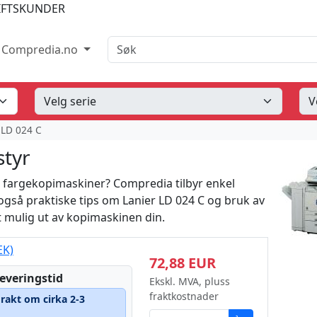
IFTSKUNDER
Søk
Compredia.no
 LD 024 C
styr
 C fargekopimaskiner? Compredia tilbyr enkel
eg også praktiske tips om Lanier LD 024 C og bruk av
st mulig ut av kopimaskinen din.
EK)
72,88 EUR
leveringstid
Ekskl. MVA, pluss
fraktkostnader
Frakt om cirka 2-3