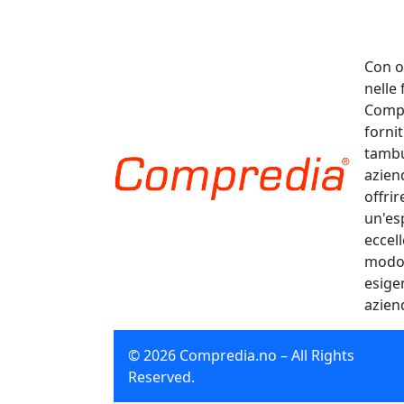
Con o
nelle
Compr
fornit
tambu
aziend
offrir
un'es
eccel
modo e
esige
azien
© 2026 Compredia.no – All Rights
Reserved.