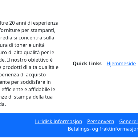
ltre 20 anni di esperienza
 forniture per stampanti,
edia si concentra sulla
ura di toner e unità
ro di alta qualità per le
e. Il nostro obiettivo è
Quick Links
Hjemmeside
e prodotti di alta qualità e
perienza di acquisto
lente per soddisfare in
fficiente e affidabile le
nze di stampa della tua
da.
Juridisk informasjon
Personvern
Generell
Betalings- og fraktinformasjo