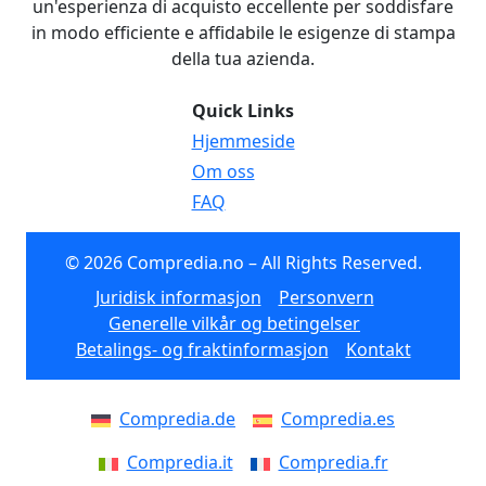
un'esperienza di acquisto eccellente per soddisfare
in modo efficiente e affidabile le esigenze di stampa
della tua azienda.
Quick Links
Hjemmeside
Om oss
FAQ
© 2026 Compredia.no – All Rights Reserved.
Juridisk informasjon
Personvern
Generelle vilkår og betingelser
Betalings- og fraktinformasjon
Kontakt
Compredia.de
Compredia.es
Compredia.it
Compredia.fr