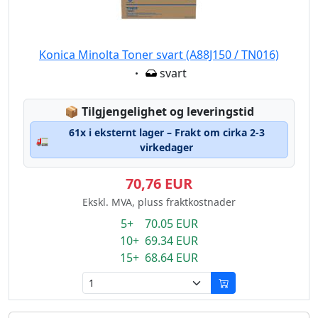
Konica Minolta Toner svart (A88J150 / TN016)
Eigenschaft:
svart
Lagerstatus:
📦
Tilgjengelighet og leveringstid
61x i eksternt lager – Frakt om cirka 2-3
🚛
virkedager
70,76 EUR
Ekskl. MVA, pluss fraktkostnader
5+ 70.05 EUR
10+ 69.34 EUR
15+ 68.64 EUR