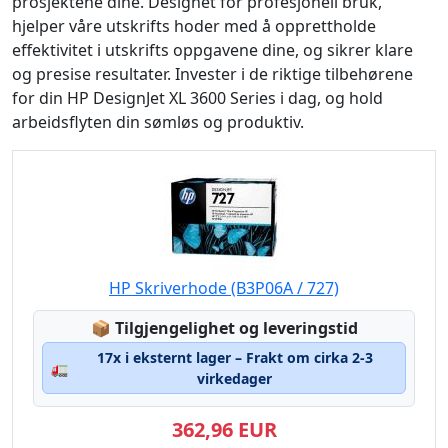
prosjektene dine. Designet for profesjonell bruk,
hjelper våre utskrifts hoder med å opprettholde
effektivitet i utskrifts oppgavene dine, og sikrer klare
og presise resultater. Invester i de riktige tilbehørene
for din HP DesignJet XL 3600 Series i dag, og hold
arbeidsflyten din sømløs og produktiv.
HP Skriverhode (B3P06A / 727)
Lagerstatus:
📦
Tilgjengelighet og leveringstid
17x i eksternt lager – Frakt om cirka 2-3
🚛
virkedager
362,96 EUR