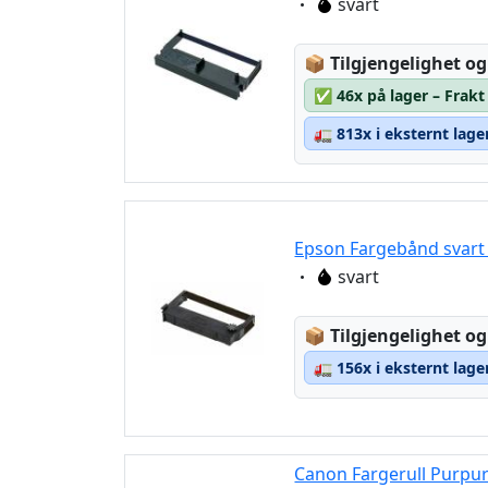
Eigenschaft:
svart
Lagerstatus:
📦
Tilgjengelighet og
✅
46x på lager – Frakt
🚛
813x i eksternt lage
Epson Fargebånd svart
Eigenschaft:
svart
Lagerstatus:
📦
Tilgjengelighet og
🚛
156x i eksternt lage
Canon Fargerull Purpur