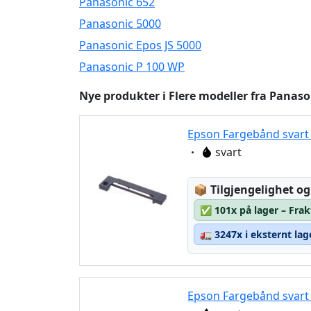
Panasonic 652
Panasonic 5000
Panasonic Epos JS 5000
Panasonic P 100 WP
Nye produkter i Flere modeller fra Panason
Epson Fargebånd svart
Eigenschaft:
svart
Lagerstatus:
📦
Tilgjengelighet og
✅
101x på lager – Frak
🚛
3247x i eksternt lag
Epson Fargebånd svart