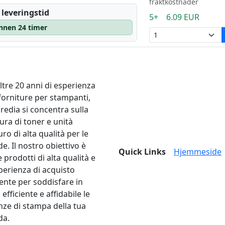
fraktkostnader
 leveringstid
5+ 6.09 EUR
innen 24 timer
ltre 20 anni di esperienza
 forniture per stampanti,
edia si concentra sulla
ura di toner e unità
ro di alta qualità per le
e. Il nostro obiettivo è
Quick Links
Hjemmeside
e prodotti di alta qualità e
perienza di acquisto
lente per soddisfare in
fficiente e affidabile le
nze di stampa della tua
da.