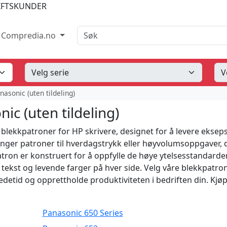
IFTSKUNDER
Søk
Compredia.no
nasonic (uten tildeling)
ic (uten tildeling)
lekkpatroner for HP skrivere, designet for å levere ekseps
trenger patroner til hverdagstrykk eller høyvolumsoppgaver,
patron er konstruert for å oppfylle de høye ytelsesstandard
 tekst og levende farger på hver side. Velg våre blekkpatro
edetid og opprettholde produktiviteten i bedriften din. Kjø
Panasonic 650 Series