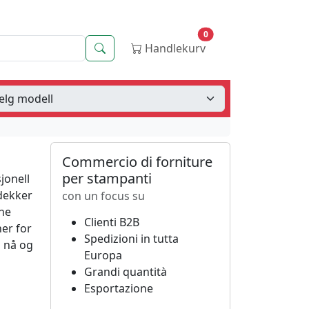
0
Søk
Handlekurv
Commercio di forniture
per stampanti
jonell
 dekker
con un focus su
ene
Clienti B2B
ner for
Spedizioni in tutta
p nå og
Europa
Grandi quantità
Esportazione