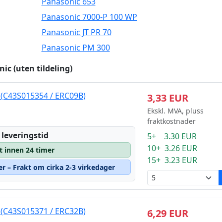
Panasonic 653
Panasonic 7000-P 100 WP
Panasonic JT PR 70
Panasonic PM 300
ic (uten tildeling)
 (C43S015354 / ERC09B)
3,33 EUR
Ekskl. MVA, pluss
fraktkostnader
 leveringstid
5+ 3.30 EUR
10+ 3.26 EUR
t innen 24 timer
15+ 3.23 EUR
er – Frakt om cirka 2-3 virkedager
 (C43S015371 / ERC32B)
6,29 EUR