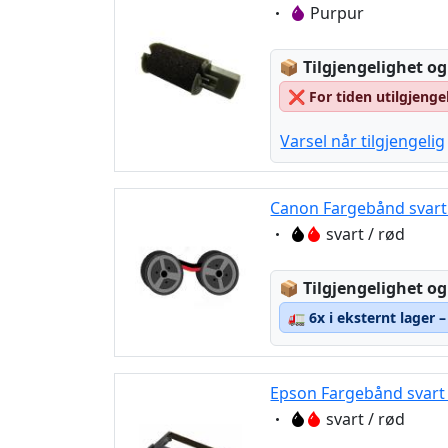
Eigenschaft:
Purpur
Lagerstatus:
📦
Tilgjengelighet og
❌
For tiden utilgjenge
Varsel når tilgjengelig
Canon Fargebånd svart 
Eigenschaft:
svart / rød
Lagerstatus:
📦
Tilgjengelighet og
🚛
6x i eksternt lager 
Epson Fargebånd svart 
Eigenschaft:
svart / rød