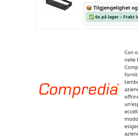
Lagerstatus:
📦
Tilgjengelighet og
✅
6x på lager – Frakt 
Con o
nelle
Compr
fornit
tambu
aziend
offrir
un'es
eccel
modo e
esige
azien