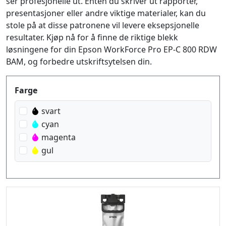
ser profesjonelle ut. Enten du skriver ut rapporter,
presentasjoner eller andre viktige materialer, kan du
stole på at disse patronene vil levere eksepsjonelle
resultater. Kjøp nå for å finne de riktige blekk
løsningene for din Epson WorkForce Pro EP-C 800 RDW
BAM, og forbedre utskriftsytelsen din.
Produktfilter
Farge
svart
cyan
magenta
gul