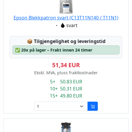
Epson Blekkpatron svart (C13T11N140 / T11N1)
Eigenschaft:
svart
Lagerstatus:
📦
Tilgjengelighet og leveringstid
✅
20x på lager – Frakt innen 24 timer
51,34 EUR
Ekskl. MVA, pluss fraktkostnader
5+ 50.83 EUR
10+ 50.31 EUR
15+ 49.80 EUR