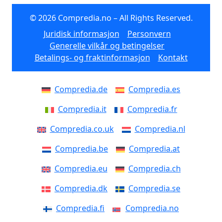
© 2026 Compredia.no – All Rights Reserved.
Juridisk informasjon
Personvern
Generelle vilkår og betingelser
Betalings- og fraktinformasjon
Kontakt
Compredia.de
Compredia.es
Compredia.it
Compredia.fr
Compredia.co.uk
Compredia.nl
Compredia.be
Compredia.at
Compredia.eu
Compredia.ch
Compredia.dk
Compredia.se
Compredia.fi
Compredia.no