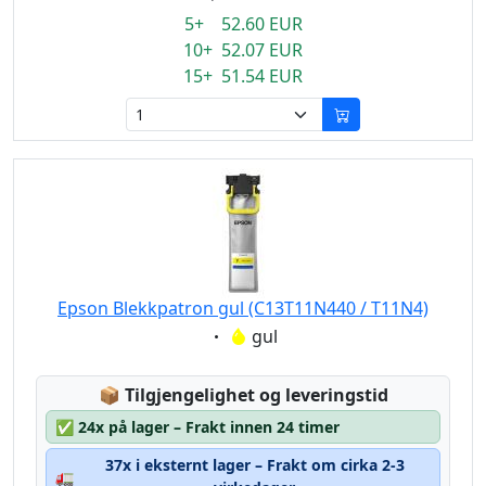
5+ 52.60 EUR
10+ 52.07 EUR
15+ 51.54 EUR
Epson Blekkpatron gul (C13T11N440 / T11N4)
Eigenschaft:
gul
Lagerstatus:
📦
Tilgjengelighet og leveringstid
✅
24x på lager – Frakt innen 24 timer
37x i eksternt lager – Frakt om cirka 2-3
🚛