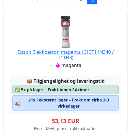
Epson Blekkpatron magenta (C13T11N340 /
T11N3)
Eigenschaft:
magenta
Lagerstatus:
📦
Tilgjengelighet og leveringstid
✅
5x på lager – Frakt innen 24 timer
21x i eksternt lager – Frakt om cirka 2-3
🚛
virkedager
53,13 EUR
Ekskl. MVA, pluss fraktkostnader