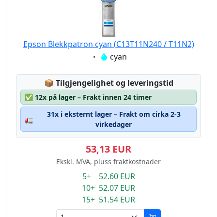
Epson Blekkpatron cyan (C13T11N240 / T11N2)
Eigenschaft:
cyan
Lagerstatus:
📦
Tilgjengelighet og leveringstid
✅
12x på lager – Frakt innen 24 timer
31x i eksternt lager – Frakt om cirka 2-3
🚛
virkedager
53,13 EUR
Ekskl. MVA, pluss fraktkostnader
5+ 52.60 EUR
10+ 52.07 EUR
15+ 51.54 EUR