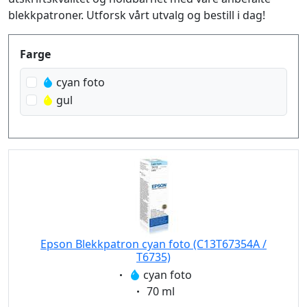
blekkpatroner. Utforsk vårt utvalg og bestill i dag!
Produktfilter
Farge
cyan foto
gul
Epson Blekkpatron cyan foto (C13T67354A /
T6735)
Eigenschaft:
cyan foto
Eigenschaft:
70 ml