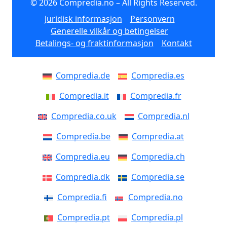
© 2026 Compredia.no – All Rights Reserved.
Juridisk informasjon
Personvern
Generelle vilkår og betingelser
Betalings- og fraktinformasjon
Kontakt
Compredia.de
Compredia.es
Compredia.it
Compredia.fr
Compredia.co.uk
Compredia.nl
Compredia.be
Compredia.at
Compredia.eu
Compredia.ch
Compredia.dk
Compredia.se
Compredia.fi
Compredia.no
Compredia.pt
Compredia.pl