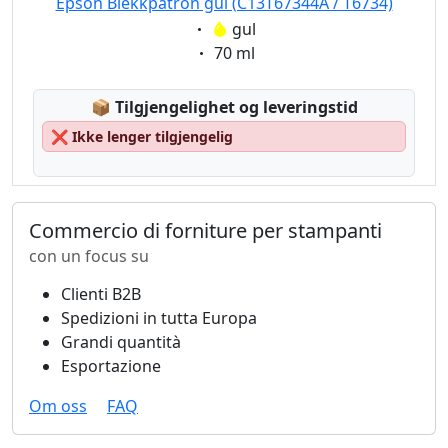
Epson Blekkpatron gul (C13T67344A / T6734)
Eigenschaft:
gul
Eigenschaft:
70 ml
Lagerstatus:
📦
Tilgjengelighet og leveringstid
❌
Ikke lenger tilgjengelig
Commercio di forniture per stampanti
con un focus su
Clienti B2B
Spedizioni in tutta Europa
Grandi quantità
Esportazione
Om oss
FAQ