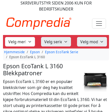
SKRIVERUTSTYR
SIDEN 2006
KUN FOR
BEDRIFTSKUNDER
Hjemmeside
Epson
Epson EcoTank Serie
Epson EcoTank L 3160
Epson EcoTank L 3160
Blekkpatroner
Epson EcoTank L 3160 er en populær
blekkskriver som gir deg høy kvalitet
utskrifter. Hos Compredia kan du enkelt
kjøpe forbruksmateriell til din EcoTank L 3160. Vi har et
stort utvalg av printerkassetter til gode priser. For å
sikre optimal ytelse av skriveren anbefaler vi å bruke