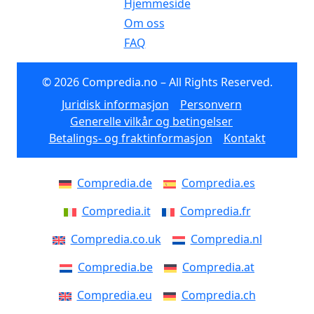
Hjemmeside
Om oss
FAQ
© 2026 Compredia.no – All Rights Reserved.
Juridisk informasjon
Personvern
Generelle vilkår og betingelser
Betalings- og fraktinformasjon
Kontakt
Compredia.de
Compredia.es
Compredia.it
Compredia.fr
Compredia.co.uk
Compredia.nl
Compredia.be
Compredia.at
Compredia.eu
Compredia.ch