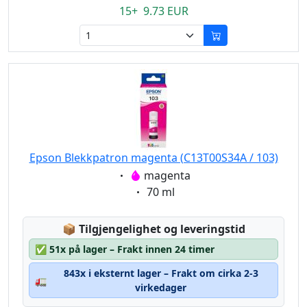
15+ 9.73 EUR
Epson Blekkpatron magenta (C13T00S34A / 103)
Eigenschaft:
magenta
Eigenschaft:
70 ml
Lagerstatus:
📦
Tilgjengelighet og leveringstid
✅
51x på lager – Frakt innen 24 timer
843x i eksternt lager – Frakt om cirka 2-3
🚛
virkedager