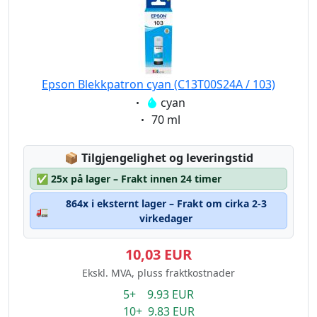
Epson Blekkpatron cyan (C13T00S24A / 103)
Eigenschaft:
cyan
Eigenschaft:
70 ml
Lagerstatus:
📦
Tilgjengelighet og leveringstid
✅
25x på lager – Frakt innen 24 timer
864x i eksternt lager – Frakt om cirka 2-3
🚛
virkedager
10,03 EUR
Ekskl. MVA, pluss fraktkostnader
5+ 9.93 EUR
10+ 9.83 EUR