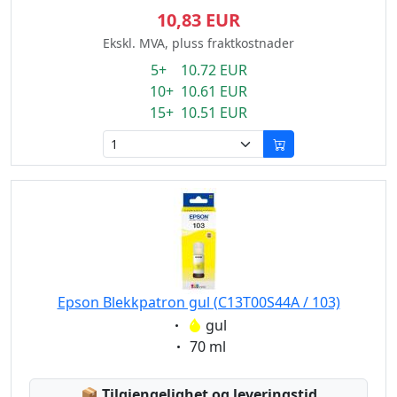
10,83 EUR
Ekskl. MVA, pluss fraktkostnader
5+ 10.72 EUR
10+ 10.61 EUR
15+ 10.51 EUR
Epson Blekkpatron gul (C13T00S44A / 103)
Eigenschaft:
gul
Eigenschaft:
70 ml
Lagerstatus:
📦
Tilgjengelighet og leveringstid