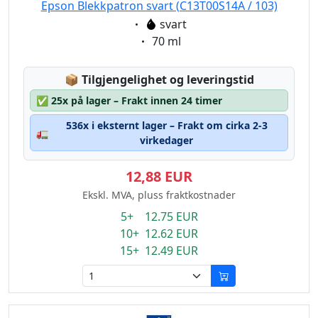
Epson Blekkpatron svart (C13T00S14A / 103)
Eigenschaft:
svart
Eigenschaft:
70 ml
Lagerstatus:
📦
Tilgjengelighet og leveringstid
✅
25x på lager – Frakt innen 24 timer
536x i eksternt lager – Frakt om cirka 2-3
🚛
virkedager
12,88 EUR
Ekskl. MVA, pluss fraktkostnader
5+ 12.75 EUR
10+ 12.62 EUR
15+ 12.49 EUR