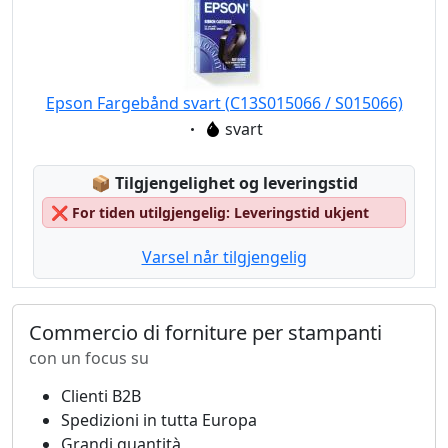
Epson Fargebånd svart (C13S015066 / S015066)
Eigenschaft:
svart
Lagerstatus:
📦
Tilgjengelighet og leveringstid
❌
For tiden utilgjengelig: Leveringstid ukjent
Varsel når tilgjengelig
Commercio di forniture per stampanti
con un focus su
Clienti B2B
Spedizioni in tutta Europa
Grandi quantità