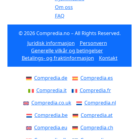
Om oss
FAQ
© 2026 Compredia.no – All Rights Reserved.
Juridisk informasjon
Personvern
Generelle vilkår og betingelser
Betalings- og fraktinformasjon
Kontakt
Compredia.de
Compredia.es
Compredia.it
Compredia.fr
Compredia.co.uk
Compredia.nl
Compredia.be
Compredia.at
Compredia.eu
Compredia.ch