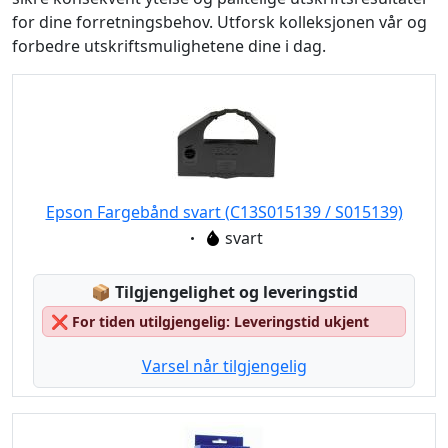
for dine forretningsbehov. Utforsk kolleksjonen vår og
forbedre utskriftsmulighetene dine i dag.
Epson Fargebånd svart (C13S015139 / S015139)
Eigenschaft:
svart
Lagerstatus:
📦
Tilgjengelighet og leveringstid
❌
For tiden utilgjengelig: Leveringstid ukjent
Varsel når tilgjengelig