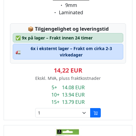
Eigenschaft:
9mm
Eigenschaft:
Laminated
Lagerstatus:
📦
Tilgjengelighet og leveringstid
✅
9x på lager – Frakt innen 24 timer
6x i eksternt lager – Frakt om cirka 2-3
🚛
virkedager
14,22 EUR
Ekskl. MVA, pluss fraktkostnader
5+ 14.08 EUR
10+ 13.94 EUR
15+ 13.79 EUR