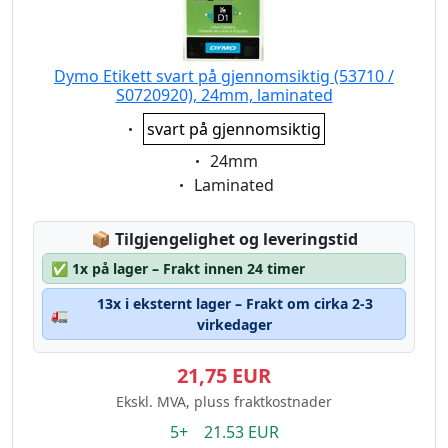
Dymo Etikett svart på gjennomsiktig (53710 /
S0720920), 24mm, laminated
Eigenschaft:
svart på gjennomsiktig
Eigenschaft:
24mm
Eigenschaft:
Laminated
Lagerstatus:
📦
Tilgjengelighet og leveringstid
✅
1x på lager – Frakt innen 24 timer
13x i eksternt lager – Frakt om cirka 2-3
🚛
virkedager
21,75 EUR
Ekskl. MVA, pluss fraktkostnader
5+ 21.53 EUR