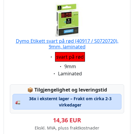
Dymo Etikett svart på rød (40917 / S0720720),
9mm, laminated
Eigenschaft:
svart på rød
Eigenschaft:
9mm
Eigenschaft:
Laminated
Lagerstatus:
📦
Tilgjengelighet og leveringstid
36x i eksternt lager – Frakt om cirka 2-3
🚛
virkedager
14,36 EUR
Ekskl. MVA, pluss fraktkostnader