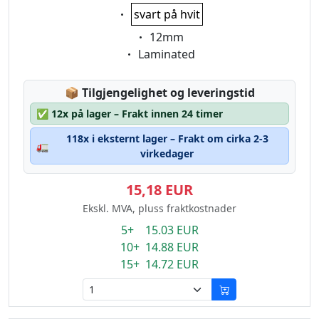
Eigenschaft:
svart på hvit
Eigenschaft:
12mm
Eigenschaft:
Laminated
Lagerstatus:
📦
Tilgjengelighet og leveringstid
✅
12x på lager – Frakt innen 24 timer
118x i eksternt lager – Frakt om cirka 2-3
🚛
virkedager
15,18 EUR
Ekskl. MVA, pluss fraktkostnader
5+ 15.03 EUR
10+ 14.88 EUR
15+ 14.72 EUR