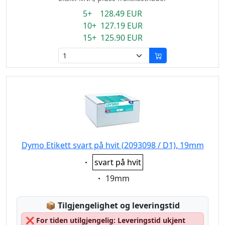
5+ 128.49 EUR
10+ 127.19 EUR
15+ 125.90 EUR
Dymo Etikett svart på hvit (2093098 / D1), 19mm
Eigenschaft:
svart på hvit
Eigenschaft:
19mm
Lagerstatus:
📦
Tilgjengelighet og leveringstid
❌
For tiden utilgjengelig: Leveringstid ukjent