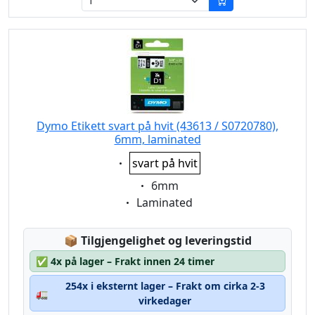
Dymo Etikett svart på hvit (43613 / S0720780),
6mm, laminated
Eigenschaft:
svart på hvit
Eigenschaft:
6mm
Eigenschaft:
Laminated
Lagerstatus:
📦
Tilgjengelighet og leveringstid
✅
4x på lager – Frakt innen 24 timer
254x i eksternt lager – Frakt om cirka 2-3
🚛
virkedager