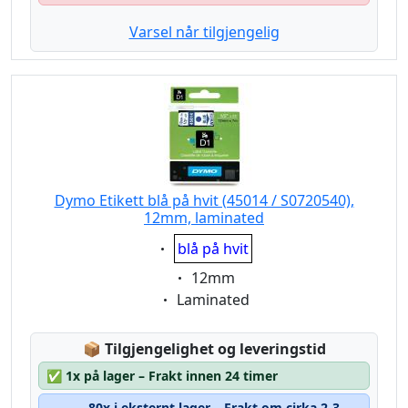
Varsel når tilgjengelig
Dymo Etikett blå på hvit (45014 / S0720540),
12mm, laminated
Eigenschaft:
blå på hvit
Eigenschaft:
12mm
Eigenschaft:
Laminated
Lagerstatus:
📦
Tilgjengelighet og leveringstid
✅
1x på lager – Frakt innen 24 timer
80x i eksternt lager – Frakt om cirka 2-3