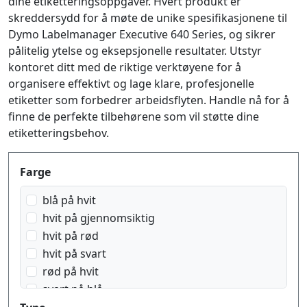
dine etiketteringsoppgaver. Hvert produkt er
skreddersydd for å møte de unike spesifikasjonene til
Dymo Labelmanager Executive 640 Series, og sikrer
pålitelig ytelse og eksepsjonelle resultater. Utstyr
kontoret ditt med de riktige verktøyene for å
organisere effektivt og lage klare, profesjonelle
etiketter som forbedrer arbeidsflyten. Handle nå for å
finne de perfekte tilbehørene som vil støtte dine
etiketteringsbehov.
Produktfilter
Farge
blå på hvit
hvit på gjennomsiktig
hvit på rød
hvit på svart
rød på hvit
svart på blå