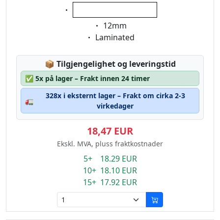
Eigenschaft:
hvit på gjennomsiktig
Eigenschaft:
12mm
Eigenschaft:
Laminated
Lagerstatus:
📦
Tilgjengelighet og leveringstid
✅
5x på lager – Frakt innen 24 timer
328x i eksternt lager – Frakt om cirka 2-3
🚛
virkedager
18,47 EUR
Ekskl. MVA, pluss fraktkostnader
5+ 18.29 EUR
10+ 18.10 EUR
15+ 17.92 EUR