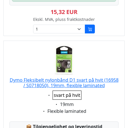
15,32 EUR
Ekskl. MVA, pluss fraktkostnader
Dymo Fleksibelt nylonbånd D1 svart på hvit (16958
/ S0718050), 19mm, flexible laminated
Eigenschaft:
svart på hvit
Eigenschaft:
19mm
Eigenschaft:
Flexible laminated
Lagerstatus:
📦
Tilgjengelighet og leveringstid