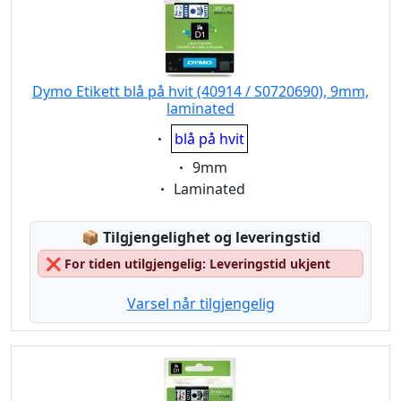
Dymo Etikett blå på hvit (40914 / S0720690), 9mm,
laminated
Eigenschaft:
blå på hvit
Eigenschaft:
9mm
Eigenschaft:
Laminated
Lagerstatus:
📦
Tilgjengelighet og leveringstid
❌
For tiden utilgjengelig: Leveringstid ukjent
Varsel når tilgjengelig