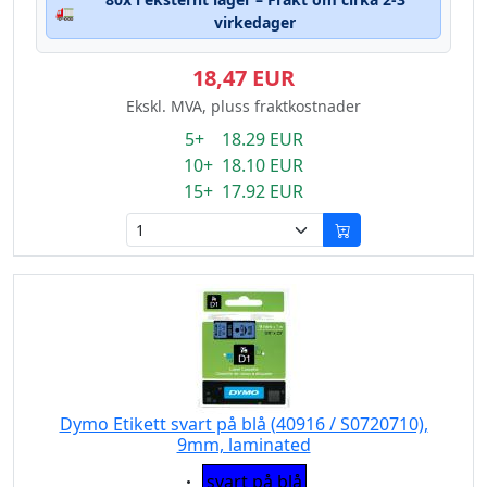
🚛
virkedager
18,47 EUR
Ekskl. MVA, pluss fraktkostnader
5+ 18.29 EUR
10+ 18.10 EUR
15+ 17.92 EUR
Dymo Etikett svart på blå (40916 / S0720710),
9mm, laminated
Eigenschaft:
svart på blå