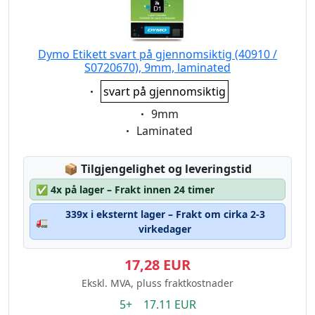
Dymo Etikett svart på gjennomsiktig (40910 /
S0720670), 9mm, laminated
Eigenschaft:
svart på gjennomsiktig
Eigenschaft:
9mm
Eigenschaft:
Laminated
Lagerstatus:
📦
Tilgjengelighet og leveringstid
✅
4x på lager – Frakt innen 24 timer
339x i eksternt lager – Frakt om cirka 2-3
🚛
virkedager
17,28 EUR
Ekskl. MVA, pluss fraktkostnader
5+ 17.11 EUR