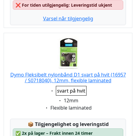
❌
For tiden utilgjengelig: Leveringstid ukjent
Varsel når tilgjengelig
Dymo Fleksibelt nylonbånd D1 svart på hvit (16957
/ S0718040), 12mm, flexible laminated
Eigenschaft:
svart på hvit
Eigenschaft:
12mm
Eigenschaft:
Flexible laminated
Lagerstatus:
📦
Tilgjengelighet og leveringstid
✅
2x på lager – Frakt innen 24 timer