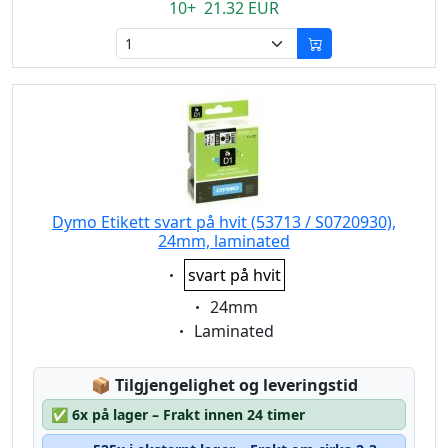
10+ 21.32 EUR
Dymo Etikett svart på hvit (53713 / S0720930),
24mm, laminated
Eigenschaft:
svart på hvit
Eigenschaft:
24mm
Eigenschaft:
Laminated
Lagerstatus:
📦
Tilgjengelighet og leveringstid
✅
6x på lager – Frakt innen 24 timer