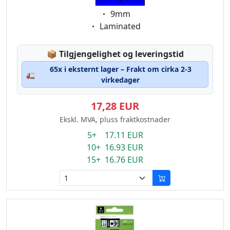
Eigenschaft:
9mm
Eigenschaft:
Laminated
Lagerstatus:
📦
Tilgjengelighet og leveringstid
65x i eksternt lager – Frakt om cirka 2-3
🚛
virkedager
17,28 EUR
Ekskl. MVA, pluss fraktkostnader
5+ 17.11 EUR
10+ 16.93 EUR
15+ 16.76 EUR