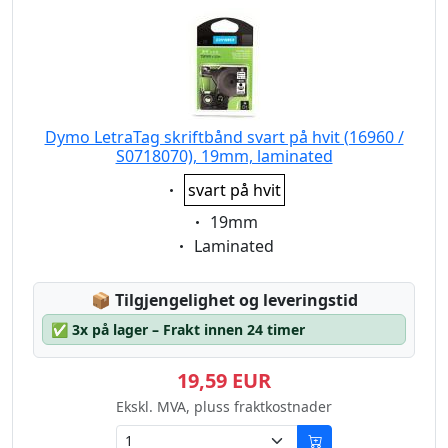
Dymo LetraTag skriftbånd svart på hvit (16960 /
S0718070), 19mm, laminated
Eigenschaft:
svart på hvit
Eigenschaft:
19mm
Eigenschaft:
Laminated
Lagerstatus:
📦
Tilgjengelighet og leveringstid
✅
3x på lager – Frakt innen 24 timer
19,59 EUR
Ekskl. MVA, pluss fraktkostnader