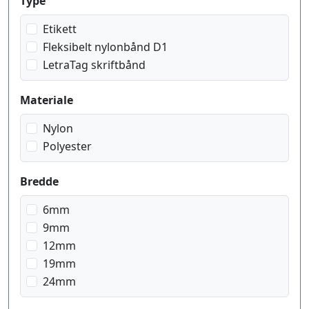
svart på gjennomsiktig
Type
svart på grønn
Etikett
svart på gul
Fleksibelt nylonbånd D1
svart på hvit
LetraTag skriftbånd
svart på oransje
svart på rød
Materiale
Nylon
Polyester
Bredde
6mm
9mm
12mm
19mm
24mm