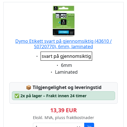
Dymo Etikett svart på gjennomsiktig (43610 /
S0720770), 6mm, laminated
Eigenschaft:
svart på gjennomsiktig
Eigenschaft:
6mm
Eigenschaft:
Laminated
Lagerstatus:
📦
Tilgjengelighet og leveringstid
✅
2x på lager – Frakt innen 24 timer
13,39 EUR
Ekskl. MVA, pluss fraktkostnader