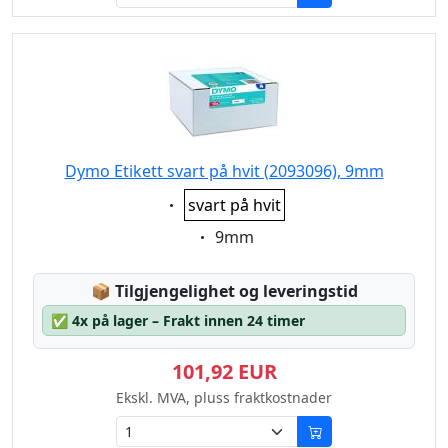
Dymo Etikett svart på hvit (2093096), 9mm
Eigenschaft:
svart på hvit
Eigenschaft:
9mm
Lagerstatus:
📦
Tilgjengelighet og leveringstid
✅
4x på lager – Frakt innen 24 timer
101,92 EUR
Ekskl. MVA, pluss fraktkostnader