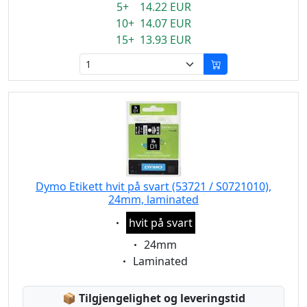
5+ 14.22 EUR
10+ 14.07 EUR
15+ 13.93 EUR
Dymo Etikett hvit på svart (53721 / S0721010),
24mm, laminated
Eigenschaft:
hvit på svart
Eigenschaft:
24mm
Eigenschaft:
Laminated
Lagerstatus:
📦
Tilgjengelighet og leveringstid