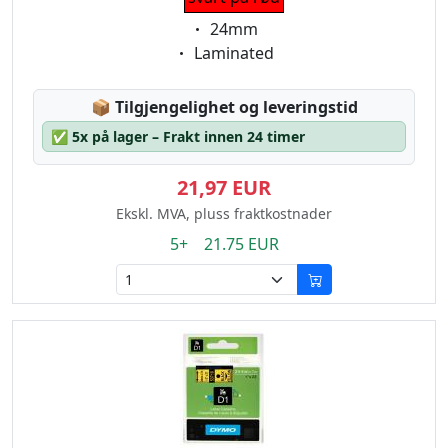
Eigenschaft:
24mm
Eigenschaft:
Laminated
Lagerstatus:
📦
Tilgjengelighet og leveringstid
✅
5x på lager – Frakt innen 24 timer
21,97 EUR
Ekskl. MVA, pluss fraktkostnader
5+ 21.75 EUR