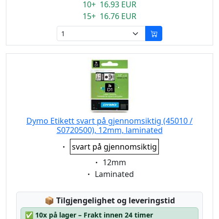
10+ 16.93 EUR
15+ 16.76 EUR
Dymo Etikett svart på gjennomsiktig (45010 /
S0720500), 12mm, laminated
Eigenschaft:
svart på gjennomsiktig
Eigenschaft:
12mm
Eigenschaft:
Laminated
Lagerstatus:
📦
Tilgjengelighet og leveringstid
✅
10x på lager – Frakt innen 24 timer