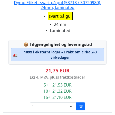
Dymo Etikett svart på gul (53718 / S0720980),
24mm, laminated
Eigenschaft:
svart på gul
Eigenschaft:
24mm
Eigenschaft:
Laminated
Lagerstatus:
📦
Tilgjengelighet og leveringstid
189x i eksternt lager – Frakt om cirka 2-3
🚛
virkedager
21,75 EUR
Ekskl. MVA, pluss fraktkostnader
5+ 21.53 EUR
10+ 21.32 EUR
15+ 21.10 EUR