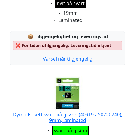
Eigenschaft:
hvit på svart
Eigenschaft:
19mm
Eigenschaft:
Laminated
Lagerstatus:
📦
Tilgjengelighet og leveringstid
❌
For tiden utilgjengelig: Leveringstid ukjent
Varsel når tilgjengelig
Dymo Etikett svart på grønn (40919 / S0720740),
9mm, laminated
Eigenschaft:
svart på grønn