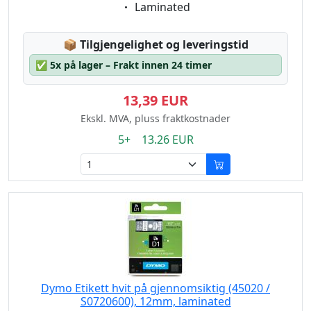
Eigenschaft:
Laminated
Lagerstatus:
📦
Tilgjengelighet og leveringstid
✅
5x på lager – Frakt innen 24 timer
13,39 EUR
Ekskl. MVA, pluss fraktkostnader
5+ 13.26 EUR
Dymo Etikett hvit på gjennomsiktig (45020 /
S0720600), 12mm, laminated