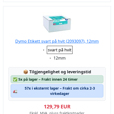
Dymo Etikett svart på hvit (2093097), 12mm
Eigenschaft:
svart på hvit
Eigenschaft:
12mm
Lagerstatus:
📦
Tilgjengelighet og leveringstid
✅
5x på lager – Frakt innen 24 timer
57x i eksternt lager – Frakt om cirka 2-3
🚛
virkedager
129,79 EUR
Ekskl. MVA, pluss fraktkostnader