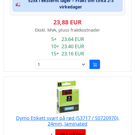
525x i eksternt lager – Frakt om cirka 2-3
🚛
virkedager
23,88 EUR
Ekskl. MVA, pluss fraktkostnader
5+ 23.64 EUR
10+ 23.40 EUR
15+ 23.16 EUR
Dymo Etikett svart på rød (53717 / S0720970),
24mm, laminated
Eigenschaft:
svart på rød