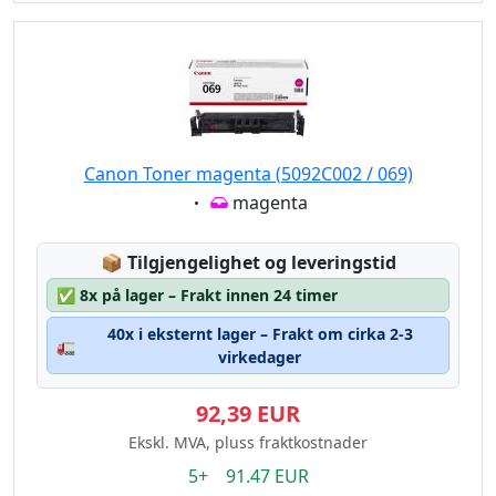
Canon Toner magenta (5092C002 / 069)
Eigenschaft:
magenta
Lagerstatus:
📦
Tilgjengelighet og leveringstid
✅
8x på lager – Frakt innen 24 timer
40x i eksternt lager – Frakt om cirka 2-3
🚛
virkedager
92,39 EUR
Ekskl. MVA, pluss fraktkostnader
5+ 91.47 EUR