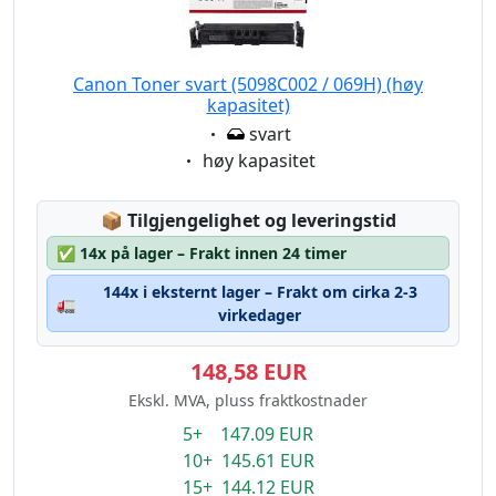
Canon Toner svart (5098C002 / 069H) (høy
kapasitet)
Eigenschaft:
svart
Eigenschaft:
høy kapasitet
Lagerstatus:
📦
Tilgjengelighet og leveringstid
✅
14x på lager – Frakt innen 24 timer
144x i eksternt lager – Frakt om cirka 2-3
🚛
virkedager
148,58 EUR
Ekskl. MVA, pluss fraktkostnader
5+ 147.09 EUR
10+ 145.61 EUR
15+ 144.12 EUR