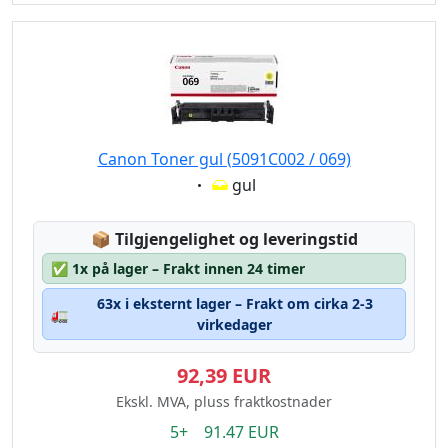
Canon Toner gul (5091C002 / 069)
Eigenschaft:
gul
Lagerstatus:
📦
Tilgjengelighet og leveringstid
✅
1x på lager – Frakt innen 24 timer
63x i eksternt lager – Frakt om cirka 2-3
🚛
virkedager
92,39 EUR
Ekskl. MVA, pluss fraktkostnader
5+ 91.47 EUR