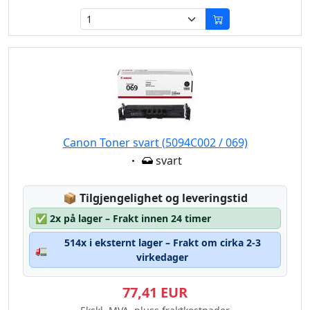
Canon Toner svart (5094C002 / 069)
Eigenschaft:
svart
Lagerstatus:
📦
Tilgjengelighet og leveringstid
✅
2x på lager – Frakt innen 24 timer
514x i eksternt lager – Frakt om cirka 2-3
🚛
virkedager
77,41 EUR