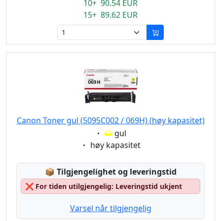
10+ 90.54 EUR
15+ 89.62 EUR
Canon Toner gul (5095C002 / 069H) (høy kapasitet)
Eigenschaft:
gul
Eigenschaft:
høy kapasitet
Lagerstatus:
📦
Tilgjengelighet og leveringstid
❌
For tiden utilgjengelig: Leveringstid ukjent
Varsel når tilgjengelig