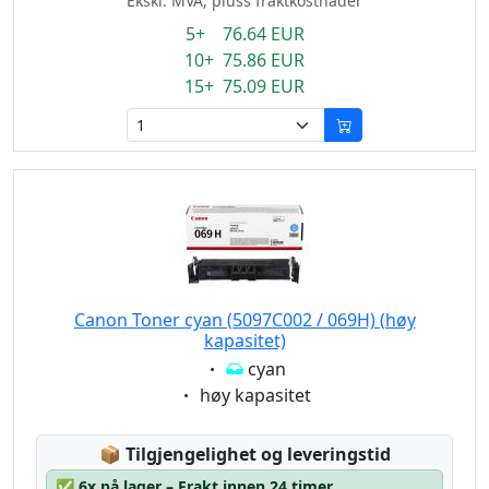
Ekskl. MVA, pluss fraktkostnader
5+ 76.64 EUR
10+ 75.86 EUR
15+ 75.09 EUR
Canon Toner cyan (5097C002 / 069H) (høy
kapasitet)
Eigenschaft:
cyan
Eigenschaft:
høy kapasitet
Lagerstatus:
📦
Tilgjengelighet og leveringstid
✅
6x på lager – Frakt innen 24 timer