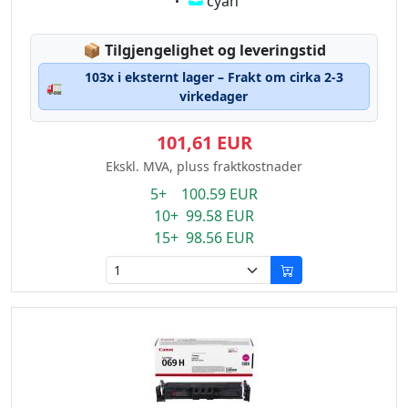
Eigenschaft:
cyan
Lagerstatus:
📦
Tilgjengelighet og leveringstid
103x i eksternt lager – Frakt om cirka 2-3
🚛
virkedager
101,61 EUR
Ekskl. MVA, pluss fraktkostnader
5+ 100.59 EUR
10+ 99.58 EUR
15+ 98.56 EUR