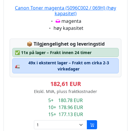
Canon Toner magenta (5096C002 / 069H) (høy
kapasitet)
Eigenschaft:
magenta
Eigenschaft:
høy kapasitet
Lagerstatus:
📦
Tilgjengelighet og leveringstid
✅
11x på lager – Frakt innen 24 timer
49x i eksternt lager – Frakt om cirka 2-3
🚛
virkedager
182,61 EUR
Ekskl. MVA, pluss fraktkostnader
5+ 180.78 EUR
10+ 178.96 EUR
15+ 177.13 EUR