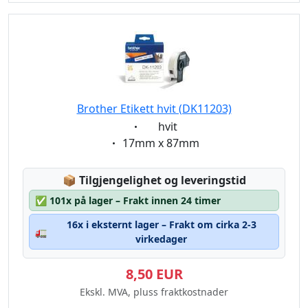
Brother Etikett hvit (DK11203)
Eigenschaft:
hvit
Eigenschaft:
17mm x 87mm
Lagerstatus:
📦
Tilgjengelighet og leveringstid
✅
101x på lager – Frakt innen 24 timer
16x i eksternt lager – Frakt om cirka 2-3
🚛
virkedager
8,50 EUR
Ekskl. MVA, pluss fraktkostnader