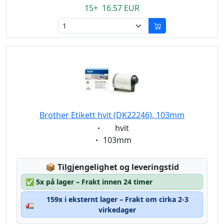
15+ 16.57 EUR
Brother Etikett hvit (DK22246), 103mm
Eigenschaft:
hvit
Eigenschaft:
103mm
Lagerstatus:
📦
Tilgjengelighet og leveringstid
✅
5x på lager – Frakt innen 24 timer
159x i eksternt lager – Frakt om cirka 2-3
🚛
virkedager