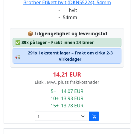
Brother Etikett hvit (DKN55224), 54mm
Eigenschaft:
hvit
Eigenschaft:
54mm
Lagerstatus:
📦
Tilgjengelighet og leveringstid
✅
39x på lager – Frakt innen 24 timer
291x i eksternt lager – Frakt om cirka 2-3
🚛
virkedager
14,21 EUR
Ekskl. MVA, pluss fraktkostnader
5+ 14.07 EUR
10+ 13.93 EUR
15+ 13.78 EUR