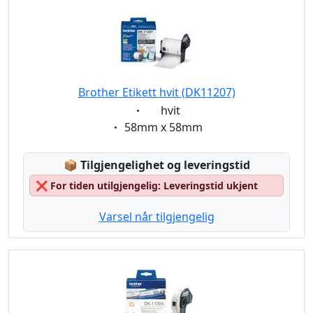
Brother Etikett hvit (DK11207)
Eigenschaft:
hvit
Eigenschaft:
58mm x 58mm
Lagerstatus:
📦
Tilgjengelighet og leveringstid
❌
For tiden utilgjengelig: Leveringstid ukjent
Varsel når tilgjengelig