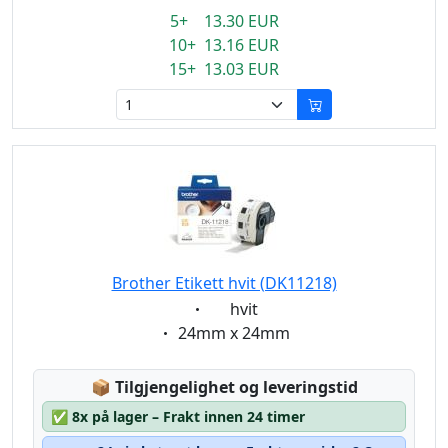
5+ 13.30 EUR
10+ 13.16 EUR
15+ 13.03 EUR
Brother Etikett hvit (DK11218)
Eigenschaft:
hvit
Eigenschaft:
24mm x 24mm
Lagerstatus:
📦
Tilgjengelighet og leveringstid
✅
8x på lager – Frakt innen 24 timer