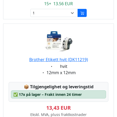
15+ 13.56 EUR
Brother Etikett hvit (DK11219)
Eigenschaft:
hvit
Eigenschaft:
12mm x 12mm
Lagerstatus:
📦
Tilgjengelighet og leveringstid
✅
17x på lager – Frakt innen 24 timer
13,43 EUR
Ekskl. MVA, pluss fraktkostnader