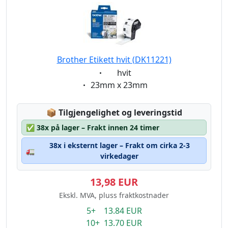
Brother Etikett hvit (DK11221)
Eigenschaft:
hvit
Eigenschaft:
23mm x 23mm
Lagerstatus:
📦
Tilgjengelighet og leveringstid
✅
38x på lager – Frakt innen 24 timer
38x i eksternt lager – Frakt om cirka 2-3
🚛
virkedager
13,98 EUR
Ekskl. MVA, pluss fraktkostnader
5+ 13.84 EUR
10+ 13.70 EUR