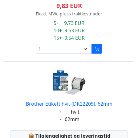
9,83 EUR
Ekskl. MVA, pluss fraktkostnader
5+ 9.73 EUR
10+ 9.63 EUR
15+ 9.54 EUR
Brother Etikett hvit (DK22205), 62mm
Eigenschaft:
hvit
Eigenschaft:
62mm
Lagerstatus:
📦
Tilgjengelighet og leveringstid