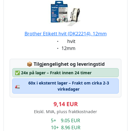
Brother Etikett hvit (DK22214), 12mm
Eigenschaft:
hvit
Eigenschaft:
12mm
Lagerstatus:
📦
Tilgjengelighet og leveringstid
✅
24x på lager – Frakt innen 24 timer
60x i eksternt lager – Frakt om cirka 2-3
🚛
virkedager
9,14 EUR
Ekskl. MVA, pluss fraktkostnader
5+ 9.05 EUR
10+ 8.96 EUR