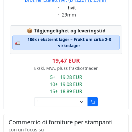
Brother Etikett hvit (DK22211), 29mm
Eigenschaft:
hvit
Eigenschaft:
29mm
Lagerstatus:
📦
Tilgjengelighet og leveringstid
186x i eksternt lager – Frakt om cirka 2-3
🚛
virkedager
19,47 EUR
Ekskl. MVA, pluss fraktkostnader
5+ 19.28 EUR
10+ 19.08 EUR
15+ 18.89 EUR
Commercio di forniture per stampanti
con un focus su