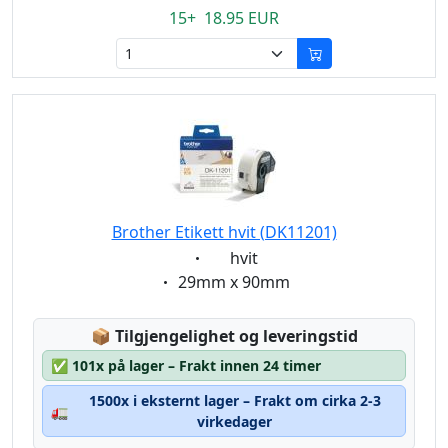
15+ 18.95 EUR
Brother Etikett hvit (DK11201)
Eigenschaft:
hvit
Eigenschaft:
29mm x 90mm
Lagerstatus:
📦
Tilgjengelighet og leveringstid
✅
101x på lager – Frakt innen 24 timer
1500x i eksternt lager – Frakt om cirka 2-3
🚛
virkedager