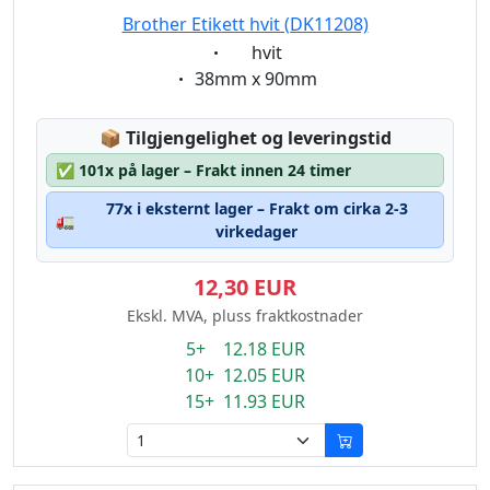
Brother Etikett hvit (DK11208)
Eigenschaft:
hvit
Eigenschaft:
38mm x 90mm
Lagerstatus:
📦
Tilgjengelighet og leveringstid
✅
101x på lager – Frakt innen 24 timer
77x i eksternt lager – Frakt om cirka 2-3
🚛
virkedager
12,30 EUR
Ekskl. MVA, pluss fraktkostnader
5+ 12.18 EUR
10+ 12.05 EUR
15+ 11.93 EUR