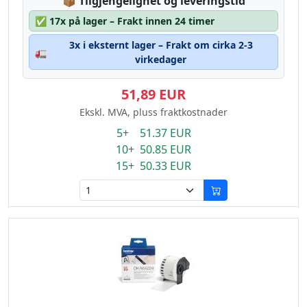
Lagerstatus:
📦
Tilgjengelighet og leveringstid
✅
17x på lager – Frakt innen 24 timer
3x i eksternt lager – Frakt om cirka 2-3
🚛
virkedager
51,89 EUR
Ekskl. MVA, pluss fraktkostnader
5+ 51.37 EUR
10+ 50.85 EUR
15+ 50.33 EUR