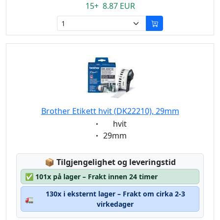
15+ 8.87 EUR
Brother Etikett hvit (DK22210), 29mm
Eigenschaft:
hvit
Eigenschaft:
29mm
Lagerstatus:
📦
Tilgjengelighet og leveringstid
✅
101x på lager – Frakt innen 24 timer
130x i eksternt lager – Frakt om cirka 2-3
🚛
virkedager