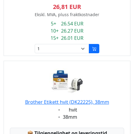
26,81 EUR
Ekskl. MVA, pluss fraktkostnader
5+ 26.54 EUR
10+ 26.27 EUR
15+ 26.01 EUR
Brother Etikett hvit (DK22225), 38mm
Eigenschaft:
hvit
Eigenschaft:
38mm
Lagerstatus:
📦
Tilgjengelighet og leveringstid