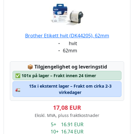
Brother Etikett hvit (DK44205), 62mm
Eigenschaft:
hvit
Eigenschaft:
62mm
Lagerstatus:
📦
Tilgjengelighet og leveringstid
✅
101x på lager – Frakt innen 24 timer
15x i eksternt lager – Frakt om cirka 2-3
🚛
virkedager
17,08 EUR
Ekskl. MVA, pluss fraktkostnader
5+ 16.91 EUR
10+ 16.74 EUR