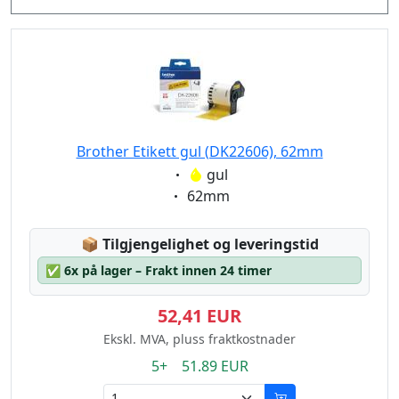
29mm x 90mm
38mm x 90mm
58mm x 58mm
62mm x 100mm
103mm x 164mm
Brother Etikett gul (DK22606), 62mm
Eigenschaft:
gul
Eigenschaft:
62mm
Lagerstatus:
📦
Tilgjengelighet og leveringstid
✅
6x på lager – Frakt innen 24 timer
52,41 EUR
Ekskl. MVA, pluss fraktkostnader
5+ 51.89 EUR