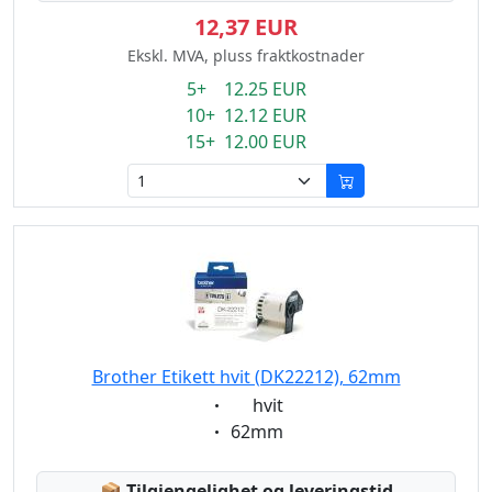
12,37 EUR
Ekskl. MVA, pluss fraktkostnader
5+ 12.25 EUR
10+ 12.12 EUR
15+ 12.00 EUR
Brother Etikett hvit (DK22212), 62mm
Eigenschaft:
hvit
Eigenschaft:
62mm
Lagerstatus:
📦
Tilgjengelighet og leveringstid