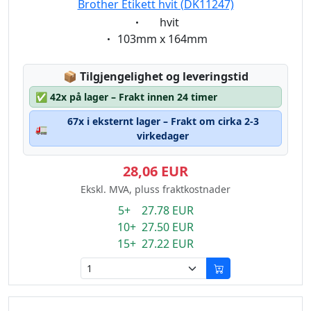
Brother Etikett hvit (DK11247)
Eigenschaft:
hvit
Eigenschaft:
103mm x 164mm
Lagerstatus:
📦
Tilgjengelighet og leveringstid
✅
42x på lager – Frakt innen 24 timer
67x i eksternt lager – Frakt om cirka 2-3
🚛
virkedager
28,06 EUR
Ekskl. MVA, pluss fraktkostnader
5+ 27.78 EUR
10+ 27.50 EUR
15+ 27.22 EUR