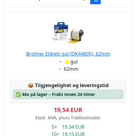
Brother Etikett gul (DK44605), 62mm
Eigenschaft:
gul
Eigenschaft:
62mm
Lagerstatus:
📦
Tilgjengelighet og leveringstid
✅
46x på lager – Frakt innen 24 timer
19,54 EUR
Ekskl. MVA, pluss fraktkostnader
5+ 19.34 EUR
10+ 19.15 EUR