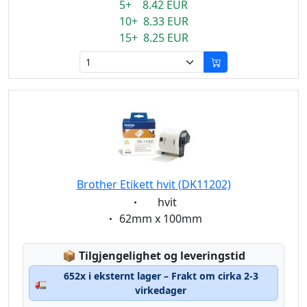
5+ 8.42 EUR
10+ 8.33 EUR
15+ 8.25 EUR
Brother Etikett hvit (DK11202)
Eigenschaft:
hvit
Eigenschaft:
62mm x 100mm
Lagerstatus:
📦
Tilgjengelighet og leveringstid
652x i eksternt lager – Frakt om cirka 2-3
🚛
virkedager