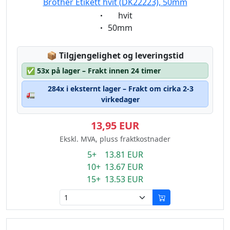
Brother Etikett hvit (DK22223), 50mm
Eigenschaft:
hvit
Eigenschaft:
50mm
Lagerstatus:
📦
Tilgjengelighet og leveringstid
✅
53x på lager – Frakt innen 24 timer
284x i eksternt lager – Frakt om cirka 2-3
🚛
virkedager
13,95 EUR
Ekskl. MVA, pluss fraktkostnader
5+ 13.81 EUR
10+ 13.67 EUR
15+ 13.53 EUR