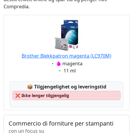
Compredia.
Brother Blekkpatron magenta (LC970M)
Eigenschaft:
magenta
Eigenschaft:
11 ml
Lagerstatus:
📦
Tilgjengelighet og leveringstid
❌
Ikke lenger tilgjengelig
Commercio di forniture per stampanti
con un focus su