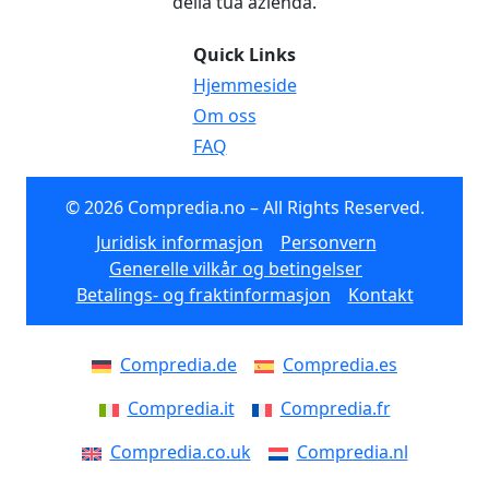
della tua azienda.
Quick Links
Hjemmeside
Om oss
FAQ
© 2026 Compredia.no – All Rights Reserved.
Juridisk informasjon
Personvern
Generelle vilkår og betingelser
Betalings- og fraktinformasjon
Kontakt
Compredia.de
Compredia.es
Compredia.it
Compredia.fr
Compredia.co.uk
Compredia.nl