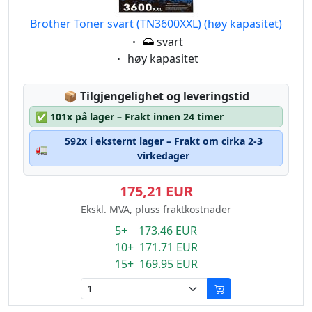
Brother Toner svart (TN3600XXL) (høy kapasitet)
Eigenschaft:
svart
Eigenschaft:
høy kapasitet
Lagerstatus:
📦
Tilgjengelighet og leveringstid
✅
101x på lager – Frakt innen 24 timer
592x i eksternt lager – Frakt om cirka 2-3
🚛
virkedager
175,21 EUR
Ekskl. MVA, pluss fraktkostnader
5+ 173.46 EUR
10+ 171.71 EUR
15+ 169.95 EUR