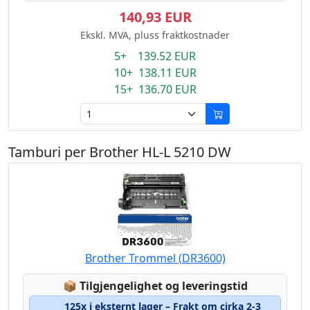
140,93 EUR
Ekskl. MVA, pluss fraktkostnader
5+ 139.52 EUR
10+ 138.11 EUR
15+ 136.70 EUR
Tamburi per Brother HL-L 5210 DW
Brother Trommel (DR3600)
Lagerstatus:
📦
Tilgjengelighet og leveringstid
125x i eksternt lager – Frakt om cirka 2-3