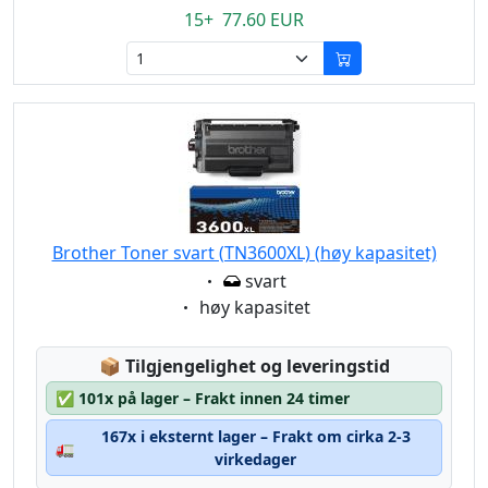
15+ 77.60 EUR
Brother Toner svart (TN3600XL) (høy kapasitet)
Eigenschaft:
svart
Eigenschaft:
høy kapasitet
Lagerstatus:
📦
Tilgjengelighet og leveringstid
✅
101x på lager – Frakt innen 24 timer
167x i eksternt lager – Frakt om cirka 2-3
🚛
virkedager