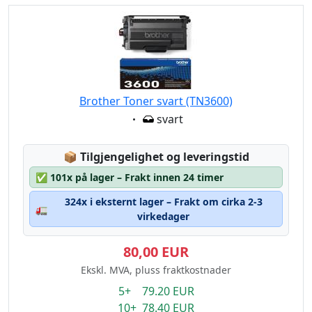
Brother Toner svart (TN3600)
Eigenschaft:
svart
Lagerstatus:
📦
Tilgjengelighet og leveringstid
✅
101x på lager – Frakt innen 24 timer
324x i eksternt lager – Frakt om cirka 2-3
🚛
virkedager
80,00 EUR
Ekskl. MVA, pluss fraktkostnader
5+ 79.20 EUR
10+ 78.40 EUR