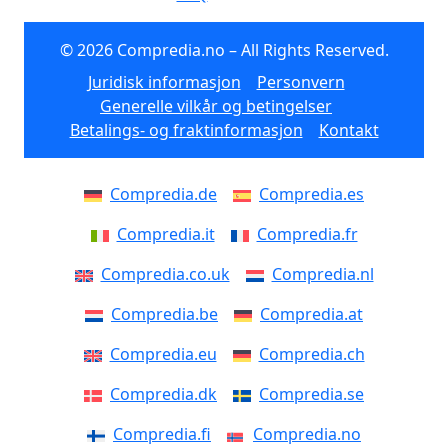
© 2026 Compredia.no – All Rights Reserved.
Juridisk informasjon
Personvern
Generelle vilkår og betingelser
Betalings- og fraktinformasjon
Kontakt
Compredia.de
Compredia.es
Compredia.it
Compredia.fr
Compredia.co.uk
Compredia.nl
Compredia.be
Compredia.at
Compredia.eu
Compredia.ch
Compredia.dk
Compredia.se
Compredia.fi
Compredia.no