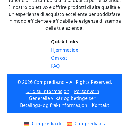
toner e unità tamburo di alta qualità per le aziende.
Il nostro obiettivo è offrire prodotti di alta qualità e
un'esperienza di acquisto eccellente per soddisfare
in modo efficiente e affidabile le esigenze di stampa
della tua azienda.
Quick Links
Hjemmeside
Om oss
FAQ
© 2026 Compredia.no – All Rights Reserved.
Juridisk informasjon
Personvern
Generelle vilkår og betingelser
Betalings- og fraktinformasjon
Kontakt
Compredia.de
Compredia.es